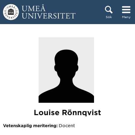
Hoppa direkt till innehållet
Sök
Meny
Huvudmenyn dold.
Louise Rönnqvist
Docent
Vetenskaplig meritering: