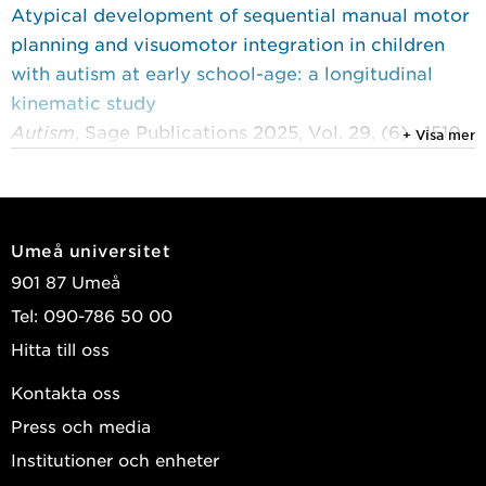
Atypical development of sequential manual motor
planning and visuomotor integration in children
with autism at early school-age: a longitudinal
kinematic study
Autism
, Sage Publications 2025, Vol. 29, (6) : 1510-
+ Visa mer
1523
Bäckström, Anna; Johansson, Anna-Maria;
Rudolfsson, Thomas; et al.
Umeå universitet
2024
901 87 Umeå
Visuomotor integration in the development of
Tel: 090-786 50 00
action planning in children with autismspectrum
Hitta till oss
disorder over the ages of 7-to 9-years-old
Developmental Medicine & Child Neurology
, John
Kontakta oss
Wiley & Sons 2024, Vol. 66, (S2) : 68-68
Press och media
Bäckström, Anna; Rudolfsson, Thomas; Johansson,
Institutioner och enheter
Anna-Maria; et al.