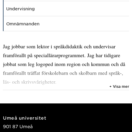
Undervisning
Omnämnanden
Jag jobbar som lektor i språkdidaktik och undervisar
framförallt på speciallärarprogrammet. Jag har tidigare
jobbat som leg logoped inom region och kommun och då
framförallt träffat förskolebarn och skolbarn med språk-,
läs- och skrivsvårigheter.
+ Visa mer
Mitt huvudsakliga forskningsområde är lässvårigheter i
relation till språklig förmåga, skrivförmåga och
skolresultat. Jag är även intresserad av interventionsstudier
Umeå universitet
med fokus på hur man kan främja avkodning, läsförståelse,
901 87 Umeå
ordförståelse och skrivande i både tidiga och senare skolår.