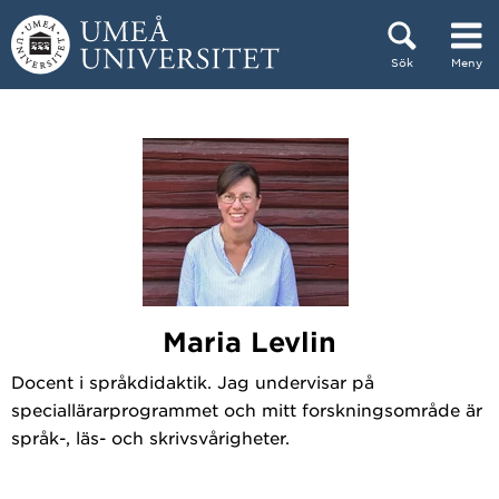
Hoppa direkt till innehållet
Sök
Meny
Huvudmenyn dold.
Maria Levlin
Docent i språkdidaktik. Jag undervisar på
speciallärarprogrammet och mitt forskningsområde är
språk-, läs- och skrivsvårigheter.