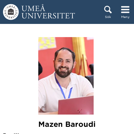
Hoppa direkt till innehållet
Sök
Meny
Huvudmenyn dold.
Mazen Baroudi