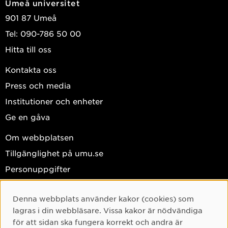
Umeå universitet
901 87 Umeå
Tel: 090-786 50 00
Hitta till oss
Kontakta oss
Press och media
Institutioner och enheter
Ge en gåva
Om webbplatsen
Tillgänglighet på umu.se
Personuppgifter
Hantera kakor
Denna webbplats använder kakor (cookies) som
Facebook
Cookie-samtycke
lagras i din webbläsare. Vissa kakor är nödvändiga
Instagram
för att sidan ska fungera korrekt och andra är