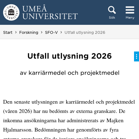
Hoppa direkt till innehållet
Sök
Meny
Huvudmenyn dold.
Du är här:
Start
Forskning
SFO-V
Utfall utlysning 2026
Utfall utlysning 2026
av karriärmedel och projektmedel
Den senaste utlysningen av karriärmedel och projektmedel
(våren 2026) har nu bedömts av externa granskare. De
inkomna ansökningarna har administrerats av Majken
Hjalmarsson. Bedömningen har genomförts av fyra
externa granskare för de juniora ansökningarna och tre