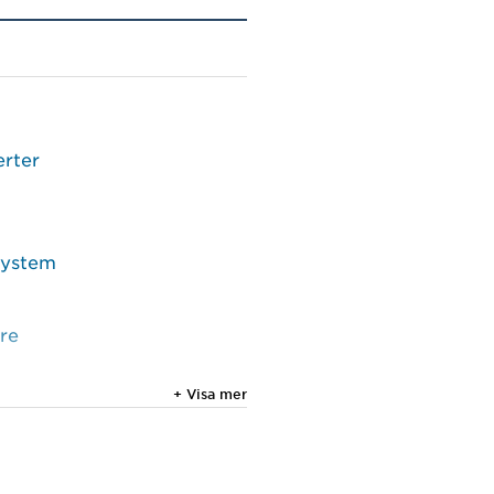
erter
system
re
+ Visa mer