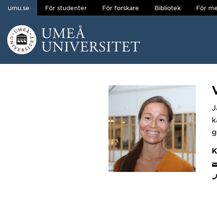
umu.se
För studenter
För forskare
Bibliotek
För me
Hoppa direkt till innehållet
Huvudmenyn dold.
J
k
g
K