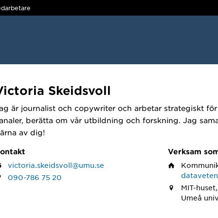
darbetare
Victoria Skeidsvoll
ag är journalist och copywriter och arbetar strategiskt för a
analer, berätta om vår utbildning och forskning. Jag sam
ärna av dig!
ontakt
Verksam so
victoria.skeidsvoll@umu.se
Kommunik
datavete
090-786 75 20
MIT-huset,
Umeå univ