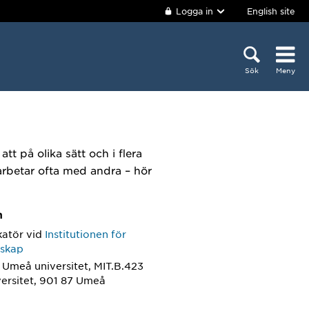
Logga in
English site
Sök
Meny
tt på olika sätt och i flera
arbetar ofta med andra – hör
m
atör
vid
Institutionen för
nskap
 Umeå universitet, MIT.B.423
ersitet, 901 87 Umeå