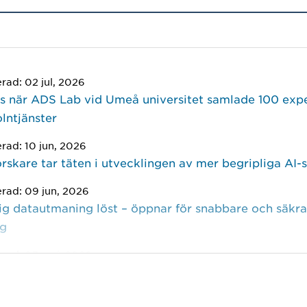
erad: 02 jul, 2026
us när ADS Lab vid Umeå universitet samlade 100 exp
lntjänster
erad: 10 jun, 2026
skare tar täten i utvecklingen av mer begripliga AI-
erad: 09 jun, 2026
ig datautmaning löst – öppnar för snabbare och säkra
ng
erad: 07 maj, 2026
sning för smartare stads- och klimatplanering
erad: 26 feb, 2026