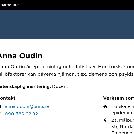
darbetare
Anna Oudin
nna Oudin är epidemiolog och statistiker. Hon forskar om
iljöfaktorer kan påverka hjärnan, t.ex. demens och psykis
Docent
etenskaplig meritering:
ontakt
Verksam so
anna.oudin@umu.se
Forskare
epidemiol
090-786 62 92
23, Målpun
5tr, Norrl
Epidemiol