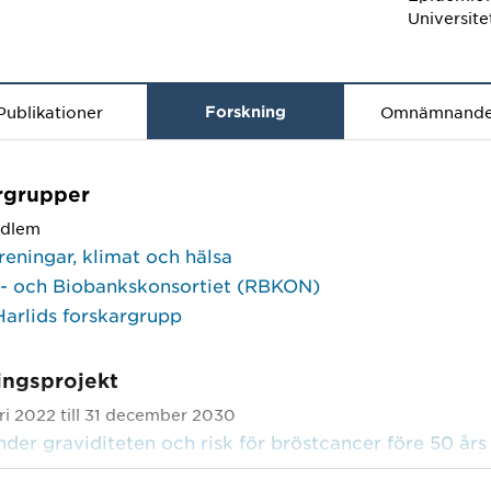
Universit
Publikationer
Forskning
Omnämnand
rgrupper
dlem
reningar, klimat och hälsa
r- och Biobankskonsortiet (RBKON)
Harlids forskargrupp
ingsprojekt
ari 2022 till 31 december 2030
nder graviditeten och risk för bröstcancer före 50 års
ari 2022 till 31 december 2024