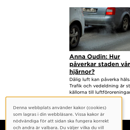
Luftföro
1 janu
Exponer
navelst
1 janu
Luftföro
Anna Oudin: Hur
påverkar staden vå
1 janua
hjärnor?
Luftför
Dålig luft kan påverka häls
Trafik och vedeldning är s
källorna till luftföroreningar
Sverige.
Denna webbplats använder kakor (cookies)
Cookie-samtycke
som lagras i din webbläsare. Vissa kakor är
nödvändiga för att sidan ska fungera korrekt
och andra är valbara. Du väljer vilka du vill