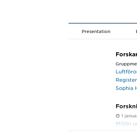
Presentation
Forska
Gruppme
Luftföro
Registe
Sophia 
Forskn
1 janu
Miljön u
1 janu