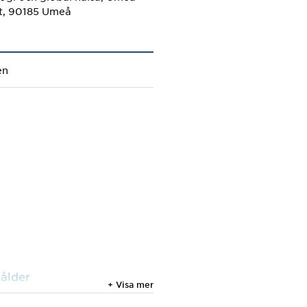
et, 90185 Umeå
en
 ålder
+ Visa mer