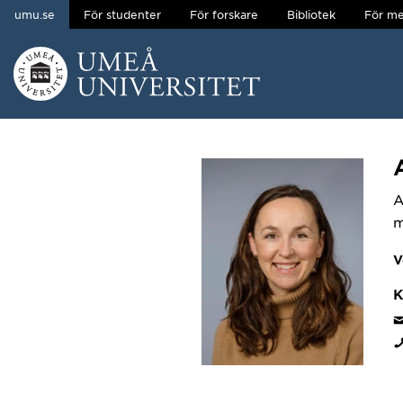
umu.se
För studenter
För forskare
Bibliotek
För me
Hoppa direkt till innehållet
Huvudmenyn dold.
A
m
V
K