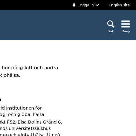
Logga in
English site
Sök
Meny
 hur dålig luft och andra
k ohälsa.
m
vid Institutionen för
ogi och global hälsa
kt F52, Elsa Bolins Gränd 6,
ands universitetssjukhus
ogi och global hälsa, Umeå