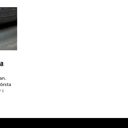
reningar och astma i skolåldern
ari 2019 till 31 december 2028
ingar under fosterstadiet och DNA metylering i
rängsblod
ari 2016 till 31 december 2022
reningars effekt på demens och kognition
ra
ri 2016 till 31 december 2019
oreningar och demens
an.
törsta
 i