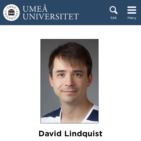
Hoppa direkt till innehållet
Sök
Meny
Huvudmenyn dold.
David Lindquist