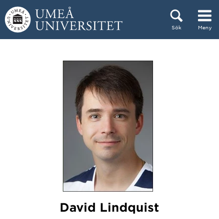
Hoppa direkt till innehållet
Sök
Meny
Huvudmenyn dold.
David Lindquist