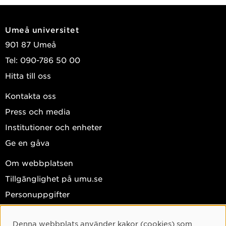
Publicerad: 26 apr, 2023
Umeå universitet
Ny bok om Humanistiska fakulteten
901 87 Umeå
Publicerad: 20 feb, 2023
Tel: 090-786 50 00
SVT: ”Ska vara lätt att göra rätt”
Hitta till oss
Publicerad: 26 sep, 2022
Kontakta oss
Pedagogiskt meriterade lärare
Press och media
uppmärksammandes vid ceremoni
Institutioner och enheter
Publicerad: 03 jun, 2022
Ge en gåva
Veckans humanist: Elena Lindholm
Om webbplatsen
Publicerad: 11 jan, 2021
Tillgänglighet på umu.se
Ny bok om Ellen Key
Personuppgifter
Publicerad: 08 apr, 2020
Hantera kakor
Forskarvardag i skuggan av pandemin
Denna webbplats använder kakor (cookies) som