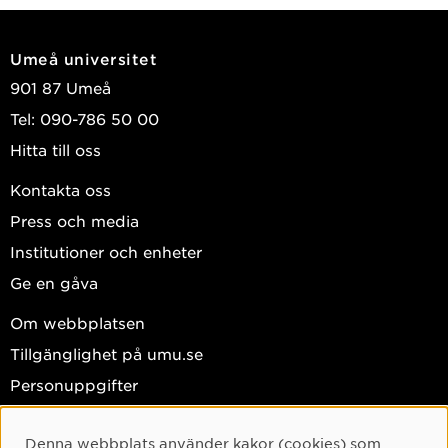
(29) : 217-219
Lindholm, Elena
Umeå universitet
2024
901 87 Umeå
The solitary Femme fatale of the north in Spanish
Tel: 090-786 50 00
feminist literature, 1920s and -30s
Hitta till oss
Nordiques
, Open Edition journals 2024, Vol. 46 :
47-59
Kontakta oss
Lindholm, Elena
Press och media
2023
Institutioner och enheter
Humaniora: om humanistiska fakulteten vid Umeå
Ge en gåva
universitet
Om webbplatsen
Umeå: Umeå universitet 2023
Tillgänglighet på umu.se
Arvidsson, Alf; Edlund, Lars-Erik; Lindholm, Elena;
Personuppgifter
et al.
Hantera kakor
2023
Denna webbplats använder kakor (cookies) som