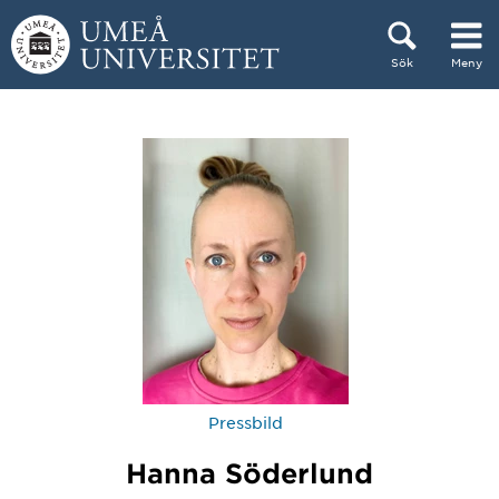
Hoppa direkt till innehållet
Sök
Meny
Huvudmenyn dold.
Pressbild
Hanna Söderlund