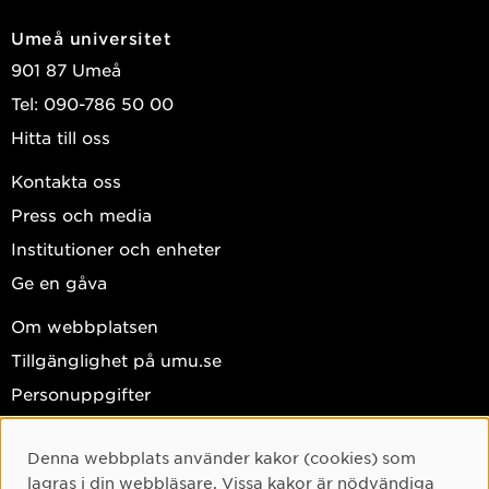
samhällsnormer påverkar olika gruppers hälsa och tillgång
Umeå universitet
till vård.
901 87 Umeå
Tel: 090-786 50 00
Hitta till oss
Kontakta oss
Press och media
Institutioner och enheter
Ge en gåva
Om webbplatsen
Tillgänglighet på umu.se
Personuppgifter
Hantera kakor
Denna webbplats använder kakor (cookies) som
Facebook
Cookie-samtycke
lagras i din webbläsare. Vissa kakor är nödvändiga