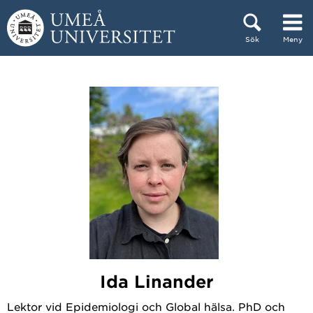
Hoppa direkt till innehållet
Sök
Meny
Huvudmenyn dold.
Ida Linander
Lektor vid Epidemiologi och Global hälsa. PhD och