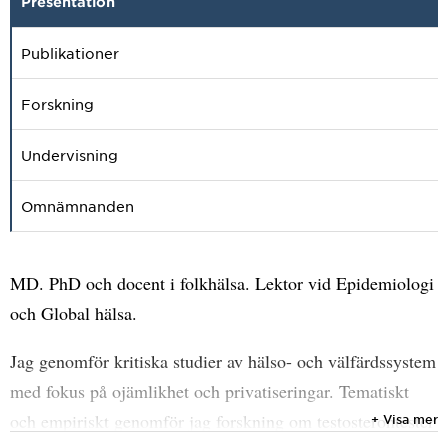
Presentation
Publikationer
Forskning
Undervisning
Omnämnanden
MD. PhD och docent i folkhälsa. Lektor vid Epidemiologi
och Global hälsa.
Jag genomför kritiska studier av hälso- och välfärdssystem
med fokus på ojämlikhet och privatiseringar. Tematiskt
och empiriskt genomför jag forskning om testosterontester
+ Visa mer