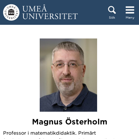
Hoppa direkt till innehållet
Sök
Meny
Huvudmenyn dold.
Magnus Österholm
Professor i matematikdidaktik. Primärt