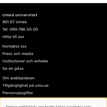
Större delen av min forskning bedriver jag i samarbete
Umeå universitet
med Ewa Bergqvist som tillsammans med mig leder
901 87 Umeå
forskargruppen "Språk och kommunikation i matematik"
.
Tel: 090-786 50 00
Mer information om mig och min forskning finns på min
Hitta till oss
hemsida:
http://osterholm.nu/
Kontakta oss
Press och media
Institutioner och enheter
Ge en gåva
Om webbplatsen
Tillgänglighet på umu.se
Personuppgifter
Hantera kakor
Denna webbplats använder kakor (cookies) som