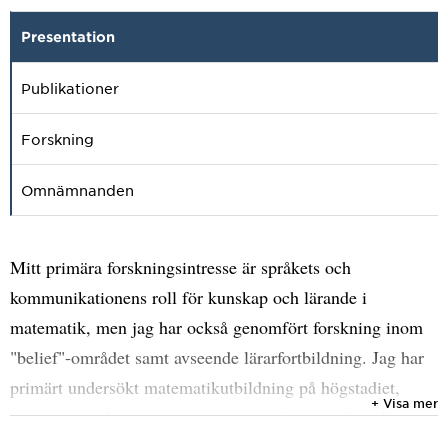
Presentation
Publikationer
Forskning
Omnämnanden
Mitt primära forskningsintresse är språkets och
kommunikationens roll för kunskap och lärande i
matematik, men jag har också genomfört forskning inom
"belief"-området samt avseende lärarfortbildning. Jag har
primärt undersökt matematikutbildning på högstadiet,
+ Visa mer
gymnasiet och universitetet, men har även studerat låg-
och mellanstadiet.