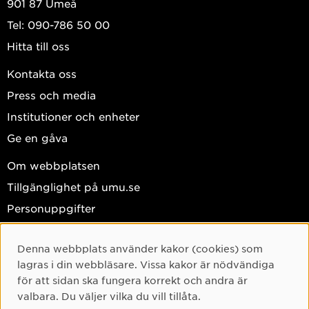
901 87 Umeå
Tel: 090-786 50 00
Hitta till oss
Kontakta oss
Press och media
Institutioner och enheter
Ge en gåva
Om webbplatsen
Tillgänglighet på umu.se
Personuppgifter
Hantera kakor
Denna webbplats använder kakor (cookies) som
Facebook
Cookie-samtycke
lagras i din webbläsare. Vissa kakor är nödvändiga
Instagram
för att sidan ska fungera korrekt och andra är
valbara. Du väljer vilka du vill tillåta.
TikTok