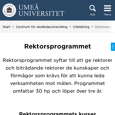
Hoppa direkt till innehållet
Sök
Meny
Huvudmenyn dold.
Du är här:
Start
Centrum för skolledarutveckling
Utbildning
Rektorspro
Rektorsprogrammet
Rektorsprogrammet syftar till att ge rektorer
och biträdande rektorer de kunskaper och
förmågor som krävs för att kunna leda
verksamheten mot målen. Programmet
omfattar 30 hp och löper över tre år.
Rektorsprogrammets kurser