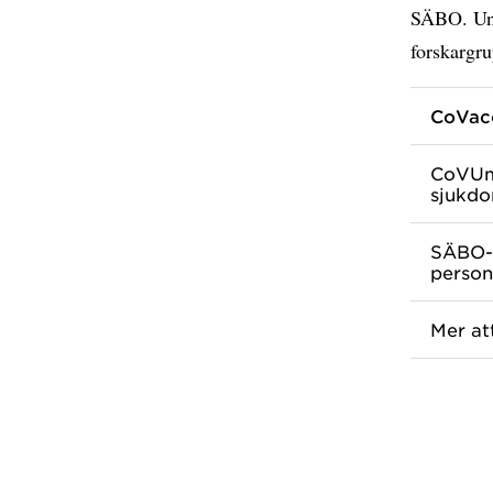
SÄBO. Und
forskargru
CoVacc
CoVUm 
sjukdo
SÄBO-s
person
Mer at