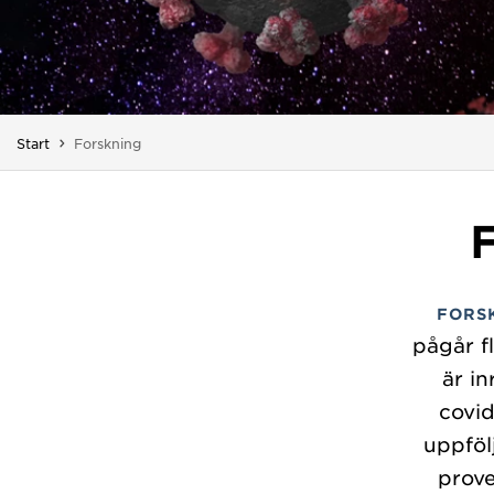
Du är här:
Start
Forskning
FORS
pågår f
är i
covid
uppföl
prove