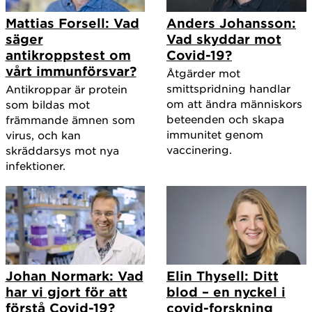
Mattias Forsell: Vad
Anders Johansson:
säger
Vad skyddar mot
antikroppstest om
Covid-19?
vårt immunförsvar?
Åtgärder mot
smittspridning handlar
Antikroppar är protein
om att ändra människors
som bildas mot
beteenden och skapa
främmande ämnen som
immunitet genom
virus, och kan
vaccinering.
skräddarsys mot nya
infektioner.
Johan Normark: Vad
Elin Thysell: Ditt
har vi gjort för att
blod – en nyckel i
förstå Covid-19?
covid-forskning