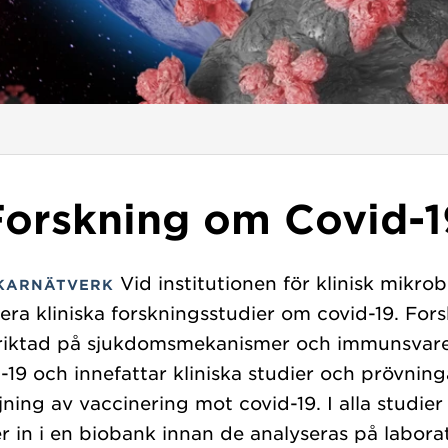
Forskning om Covid-1
Vid institutionen för klinisk mikrob
KARNÄTVERK
lera kliniska forskningsstudier om covid-19. For
nriktad på sjukdomsmekanismer och immunsvare
-19 och innefattar kliniska studier och prövning
jning av vaccinering mot covid-19. I alla studier
r in i en biobank innan de analyseras på laborat