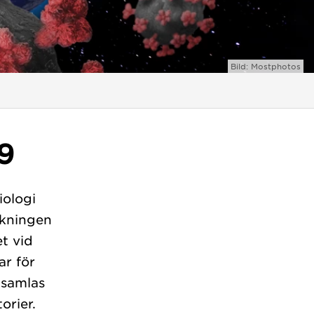
Bild: Mostphotos
9
iologi
skningen
t vid
ar för
 samlas
orier.