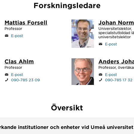
Forskningsledare
Mattias Forsell
Johan Norm
Professor
Universitetslektor,
specialistutbildad l
E-post
universitetslektor
E-post
Clas Ahlm
Anders Joh
Professor
Professor, överläka
E-post
E-post
090-785 23 09
090-785 17 32
Översikt
kande institutioner och enheter vid Umeå universitet