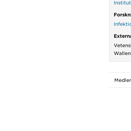
Institu
Forskn
Infekti
Externa
Vetens
Wallenb
Medle