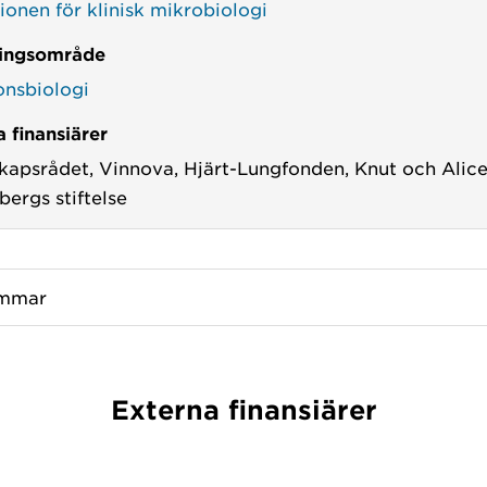
tionen för klinisk mikrobiologi
ingsområde
onsbiologi
 finansiärer
kapsrådet,
Vinnova,
Hjärt-Lungfonden,
Knut och Alic
ergs stiftelse
mmar
Externa finansiärer