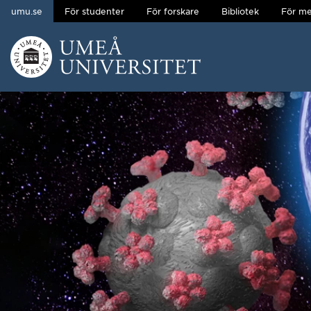
umu.se
För studenter
För forskare
Bibliotek
För me
Hoppa direkt till innehållet
Huvudmenyn dold.