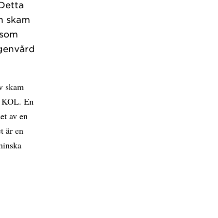
 Detta
om skam
 som
egenvård
av skam
d KOL. En
et av en
t är en
 minska