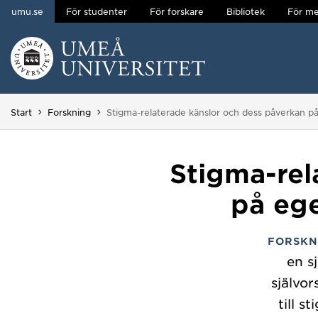
umu.se
För studenter
För forskare
Bibliotek
För me
Hoppa direkt till innehållet
Huvudmenyn dold.
Du är här:
Start
Forskning
Stigma-relaterade känslor och dess påverkan 
Stigma-rel
på eg
FORSKN
en s
självo
till s