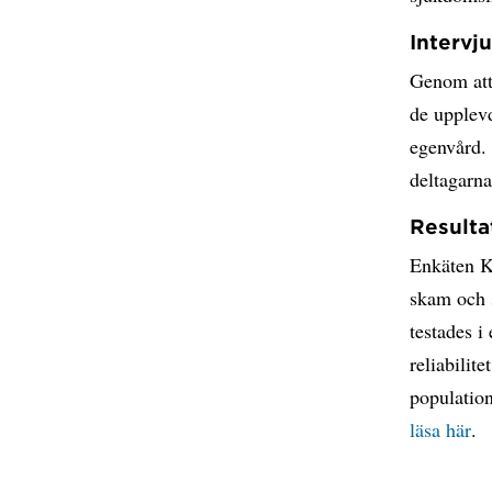
Intervj
Genom att
de upplevd
egenvård. 
deltagarn
Resulta
Enkäten K
skam och 
testades i
reliabilit
population
läsa här
.