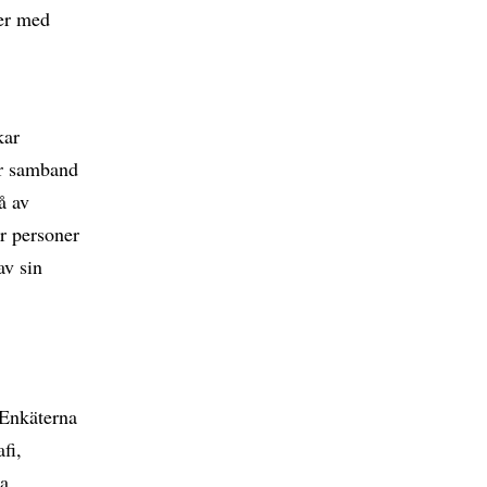
er med
kar
ar samband
å av
ur personer
av sin
 Enkäterna
fi,
a.