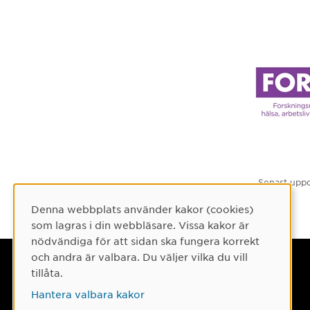
Senast uppd
Denna webbplats använder kakor (cookies)
Cookie-samtycke
som lagras i din webbläsare. Vissa kakor är
nödvändiga för att sidan ska fungera korrekt
och andra är valbara. Du väljer vilka du vill
Umeå universitet
tillåta.
901 87 Umeå
Hantera valbara kakor