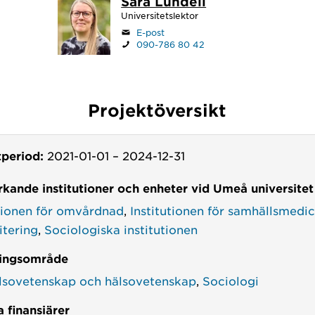
Sara Lundell
Universitetslektor
E-post
090-786 80 42
Projektöversikt
tperiod:
2021-01-01
–
2024-12-31
kande institutioner och enheter vid Umeå universitet
utionen för omvårdnad
,
Institutionen för samhällsmedi
itering
,
Sociologiska institutionen
ingsområde
lsovetenskap och hälsovetenskap
,
Sociologi
 finansiärer