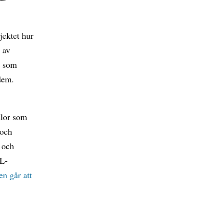
ektet hur
 av
r som
dem.
slor som
 och
 och
OL-
en går att