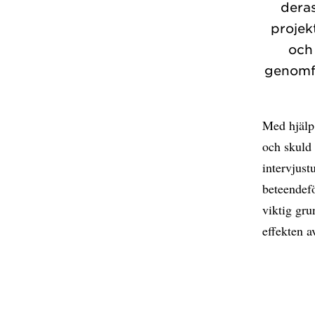
deras
projek
och
genomfö
Med hjälp
och skuld
intervjus
beteendefö
viktig gru
effekten a