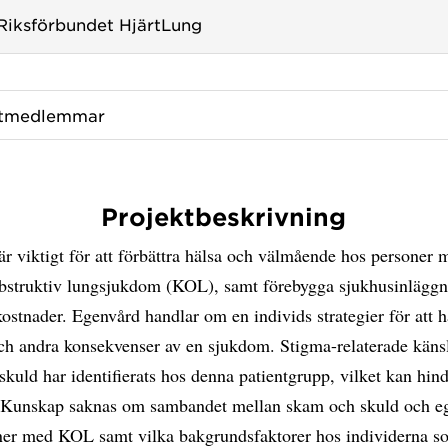
Riksförbundet HjärtLung
ktmedlemmar
Projektbeskrivning
r viktigt för att förbättra hälsa och välmående hos personer 
obstruktiv lungsjukdom (KOL), samt förebygga sjukhusinläggn
ostnader. Egenvård handlar om en individs strategier för att h
h andra konsekvenser av en sjukdom. Stigma-relaterade käns
kuld har identifierats hos denna patientgrupp, vilket kan hin
 Kunskap saknas om sambandet mellan skam och skuld och e
ner med KOL samt vilka bakgrundsfaktorer hos individerna s