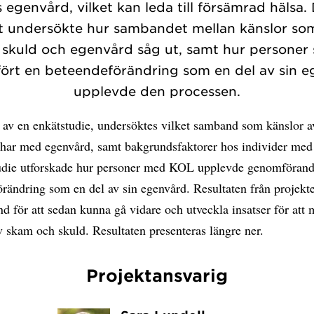
 egenvård, vilket kan leda till försämrad hälsa.
t undersökte hur sambandet mellan känslor s
 skuld och egenvård såg ut, samt hur personer
rt en beteendeförändring som en del av sin 
upplevde den processen.
 av en enkätstudie, undersöktes vilket samband som känslor 
 har med egenvård, samt bakgrundsfaktorer hos individer me
tudie utforskade hur personer med KOL upplevde genomförand
rändring som en del av sin egenvård. Resultaten från projekte
nd för att sedan kunna gå vidare och utveckla insatser för att
v skam och skuld. Resultaten presenteras längre ner.
Projektansvarig