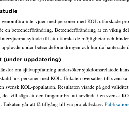
ustudie
 genomföra intervjuer med personer med KOL utforskade proj
e en beteendeförändring. Beteendeförändring är en viktig del
Intervjuerna syftade till att utforska de möjligheter och hinde
a upplevde under beteendeförändringen och hur de hanterade 
t (under uppdatering)
änslor om självuppfattning undersöker sjukdomsrelatede kän
skuld hos personer med KOL. Enkäten översattes till svenska
 en svensk KOL-population. Resultaten visade på god validitet
et, det vill säga att den fungerar bra att använda i en svensk K
. Enkäten går att få tillgång till via projektledare.
Publikation