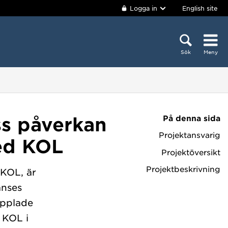
Logga in
English site
Sök
Meny
På denna sida
ss påverkan
Projektansvarig
ed KOL
Projektöversikt
Projektbeskrivning
 KOL, är
anses
opplade
 KOL i