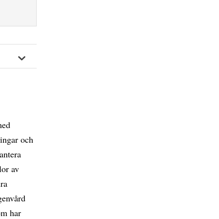
med
ingar och
antera
lor av
dra
genvård
om har