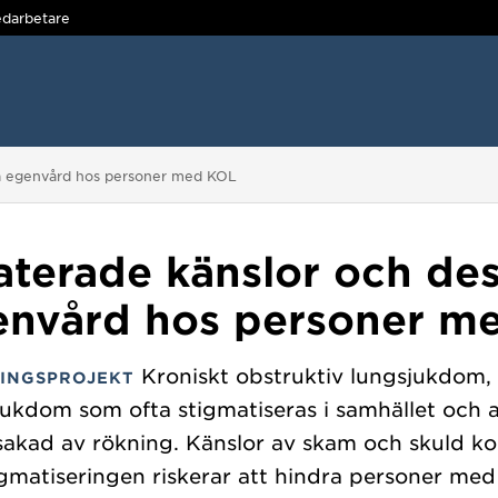
darbetare
på egenvård hos personer med KOL
aterade känslor och de
envård hos personer m
Kroniskt obstruktiv lungsjukdom,
INGSPROJEKT
jukdom som ofta stigmatiseras i samhället och 
rsakad av rökning. Känslor av skam och skuld k
tigmatiseringen riskerar att hindra personer med