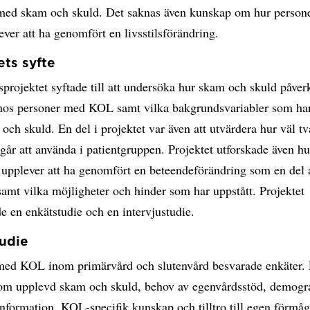
ed skam och skuld. Det saknas även kunskap om hur person
er att ha genomfört en livsstilsförändring.
ets syfte
projektet syftade till att undersöka hur skam och skuld påver
hos personer med KOL samt vilka bakgrundsvariabler som h
ch skuld. En del i projektet var även att utvärdera hur väl tv
går att använda i patientgruppen. Projektet utforskade även h
pplever att ha genomfört en beteendeförändring som en del 
amt vilka möjligheter och hinder som har uppstått. Projektet
e en enkätstudie och en intervjustudie.
udie
med KOL inom primärvård och slutenvård besvarade enkäter.
om upplevd skam och skuld, behov av egenvårdsstöd, demogra
formation, KOL-specifik kunskap och tilltro till egen förmåg