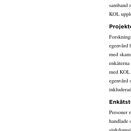
samband m
KOL upplev
Projekt
Forsknings
egenvård 
med skam o
enkäterna 
med KOL u
egenvård s
inkluderad
Enkätst
Personer 
handlade 
sjukdomsin