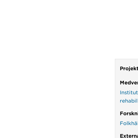
Projek
Medver
Instit
rehabil
Forskn
Folkhä
Externa