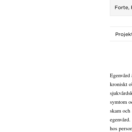
Forte,
Proje
Egenvård ä
kroniskt 
sjukvårdsk
symtom oc
skam och s
egenvård.
hos perso