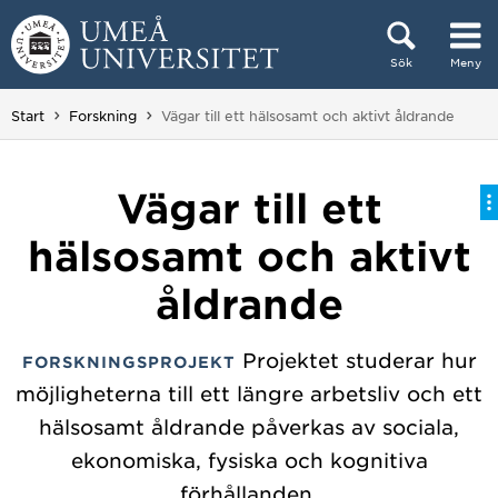
Hoppa direkt till innehållet
Sök
Meny
Huvudmenyn dold.
Du är här:
Start
Forskning
Vägar till ett hälsosamt och aktivt åldrande
Vägar till ett
hälsosamt och aktivt
åldrande
Projektet studerar hur
FORSKNINGSPROJEKT
möjligheterna till ett längre arbetsliv och ett
hälsosamt åldrande påverkas av sociala,
ekonomiska, fysiska och kognitiva
förhållanden.