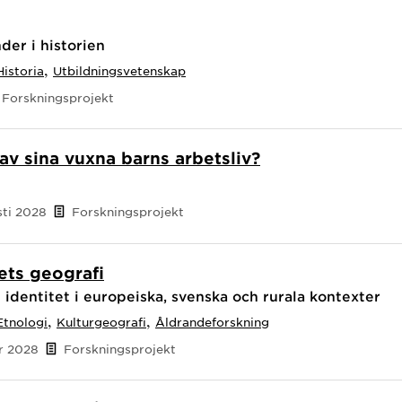
der i historien
,
Historia
Utbildningsvetenskap
Forskningsprojekt
av sina vuxna barns arbetsliv?
sti 2028
Forskningsprojekt
ets geografi
 identitet i europeiska, svenska och rurala kontexter
,
,
Etnologi
Kulturgeografi
Åldrandeforskning
er 2028
Forskningsprojekt