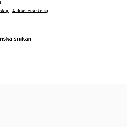
a
,
ologi
Åldrandeforskning
anska sjukan