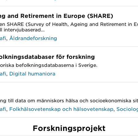
ing and Retirement in Europe (SHARE)
ren SHARE (Survey of Health, Ageing and Retirement in E
l intervjubaserad...
,
afi
Åldrandeforskning
lkningsdatabaser för forskning
istoriska befolkningsdatabaserna i Sverige.
,
afi
Digital humaniora
g till data om människors hälsa och socioekonomiska situ
,
,
afi
Folkhälsovetenskap och hälsovetenskap
Sociolo
Forskningsprojekt