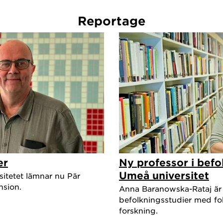
Reportage
er
Ny professor i befo
Umeå universitet
sitetet lämnar nu Pär
nsion.
Anna Baranowska-Rataj är 
befolkningsstudier med fo
forskning.