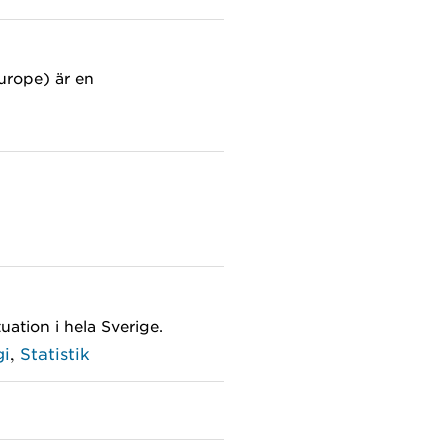
urope) är en
ation i hela Sverige.
,
gi
Statistik