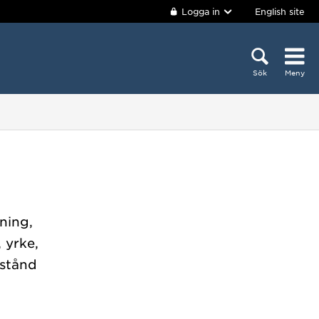
Logga in
English site
Sök
Meny
ning,
 yrke,
lstånd