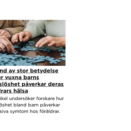
nd av stor betydelse
ur vuxna barns
slöshet påverkar deras
drars hälsa
tikel undersöker forskare hur
löshet bland barn påverkar
siva symtom hos föräldrar.