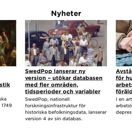
Nyheter
SwedPop lanserar ny
Avstå
version – utökar databasen
för h
stik
med fler områden,
arbet
tidsperioder och variabler
föräl
ska
SwedPop, nationell
I en ar
 1749
forskningsinfrastruktur för
arbets
historiska befolkningsdata, lanserar
depres
version 4 av sin databas.