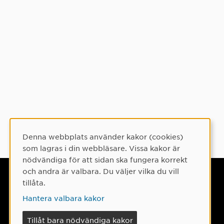
Denna webbplats använder kakor (cookies)
Cookie-samtycke
som lagras i din webbläsare. Vissa kakor är
nödvändiga för att sidan ska fungera korrekt
och andra är valbara. Du väljer vilka du vill
Umeå universitet
tillåta.
901 87 Umeå
Hantera valbara kakor
Tel: 090-786 50 00
Tillåt bara nödvändiga kakor