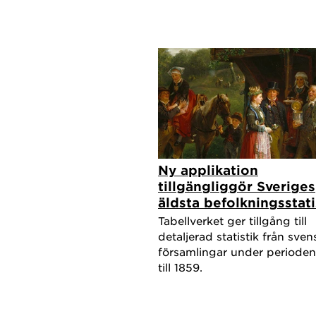
Ny applikation
tillgängliggör Sveriges
äldsta befolkningsstati
Tabellverket ger tillgång till
detaljerad statistik från sven
församlingar under perioden
till 1859.