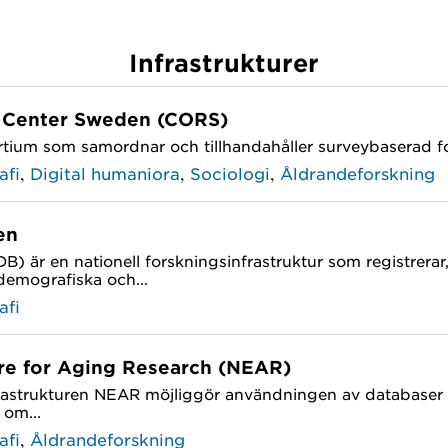
Infrastrukturer
 Center Sweden (CORS)
rtium som samordnar och tillhandahåller surveybaserad fo
,
,
,
afi
Digital humaniora
Sociologi
Åldrandeforskning
en
 är en nationell forskningsinfrastruktur som registrerar
demografiska och...
afi
ure for Aging Research (NEAR)
frastrukturen NEAR möjliggör användningen av databaser f
 om...
,
afi
Åldrandeforskning