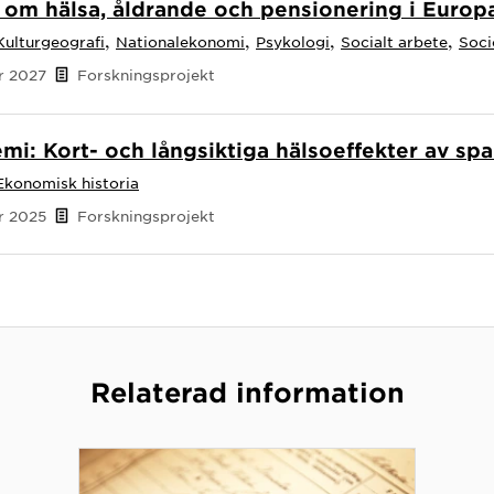
om hälsa, åldrande och pensionering i Europ
,
,
,
,
Kulturgeografi
Nationalekonomi
Psykologi
Socialt arbete
Soci
er 2027
Forskningsprojekt
mi: Kort- och långsiktiga hälsoeffekter av sp
Ekonomisk historia
er 2025
Forskningsprojekt
Relaterad information