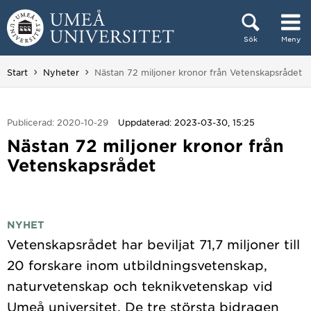
Hoppa direkt till innehållet
Sök
Meny
Huvudmenyn dold.
Du är här:
Start
Nyheter
Nästan 72 miljoner kronor från Vetenskapsrådet
Publicerad: 2020-10-29
Uppdaterad: 2023-03-30, 15:25
Nästan 72 miljoner kronor från
Vetenskapsrådet
NYHET
Vetenskapsrådet har beviljat 71,7 miljoner till
20 forskare inom utbildningsvetenskap,
naturvetenskap och teknikvetenskap vid
Umeå universitet. De tre största bidragen