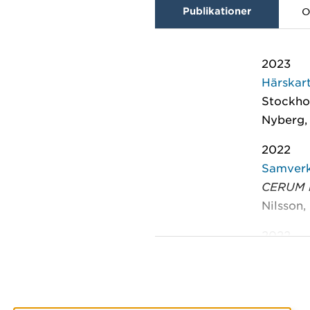
Publikationer
O
2023
Härskar
Stockho
Nyberg, 
2022
Samverk
CERUM 
Nilsson,
2022
Härskart
förebyg
Digital
291-310