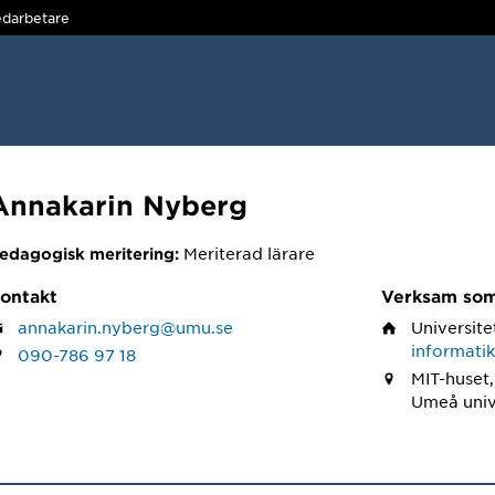
darbetare
Annakarin Nyberg
Meriterad lärare
edagogisk meritering:
ontakt
Verksam so
annakarin.nyberg@umu.se
Universite
informati
090-786 97 18
MIT-huset
Umeå univ