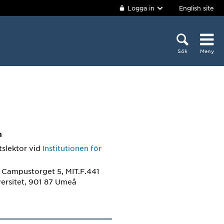
Logga in
English site
Sök
Meny
m
tslektor
vid
Institutionen för
k
, Campustorget 5, MIT.F.441
ersitet, 901 87 Umeå