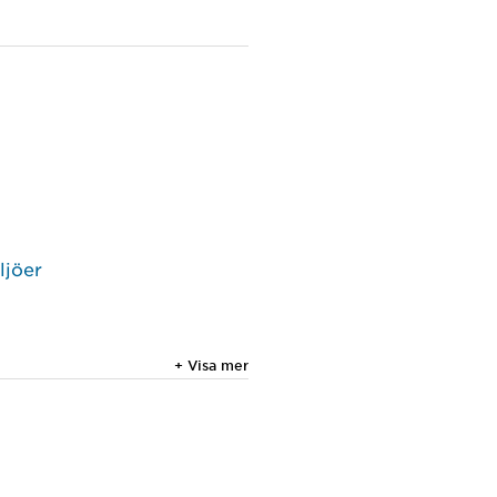
ljöer
+ Visa mer
 och
22 :