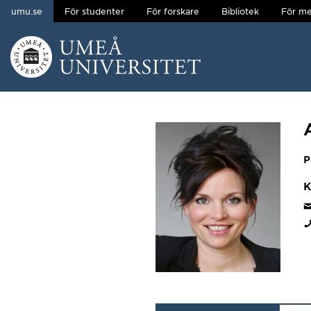
umu.se
För studenter
För forskare
Bibliotek
För me
Hoppa direkt till innehållet
Huvudmenyn dold.
P
K