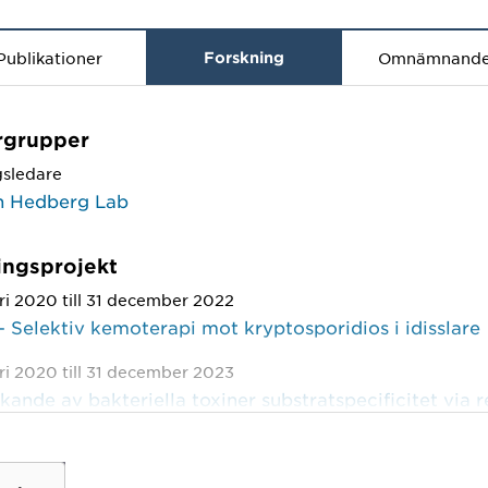
Publikationer
Forskning
Omnämnand
rgrupper
gsledare
an Hedberg Lab
ingsprojekt
ari 2020 till 31 december 2022
 Selektiv kemoterapi mot kryptosporidios i idisslare
ari 2020 till 31 december 2023
ande av bakteriella toxiner substratspecificitet via r
– proteom profilering, RP3