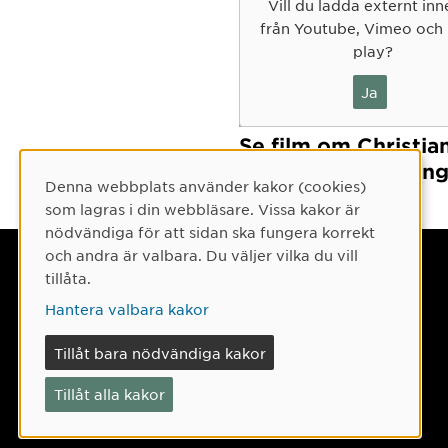
Vill du ladda externt inn
från Youtube, Vimeo och
play?
Ja
Se film om Christia
Hedbergs forsknin
Denna webbplats använder kakor (cookies)
Cookie-samtycke
som lagras i din webbläsare. Vissa kakor är
nödvändiga för att sidan ska fungera korrekt
och andra är valbara. Du väljer vilka du vill
Umeå universitet
tillåta.
901 87 Umeå
Hantera valbara kakor
Tel: 090-786 50 00
Tillåt bara nödvändiga kakor
Hitta till oss
Tillåt alla kakor