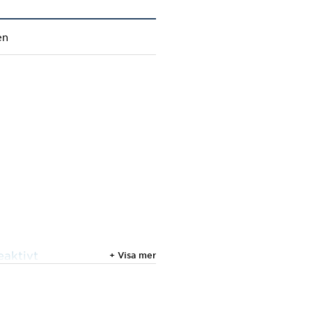
en
eaktivt
+ Visa mer