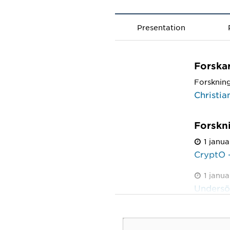
Presentation
Forska
Forsknin
Christi
Forskn
1 janu
CryptO –
1 janu
Undersök
protein 