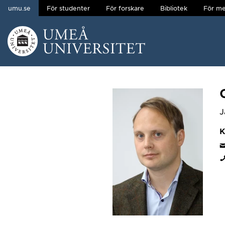
umu.se
För studenter
För forskare
Bibliotek
För me
Hoppa direkt till innehållet
Huvudmenyn dold.
J
K