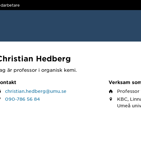
darbetare
Christian Hedberg
ag är professor i organisk kemi.
ontakt
Verksam so
christian.hedberg@umu.se
Professor
090-786 56 84
KBC, Linn
Umeå univ