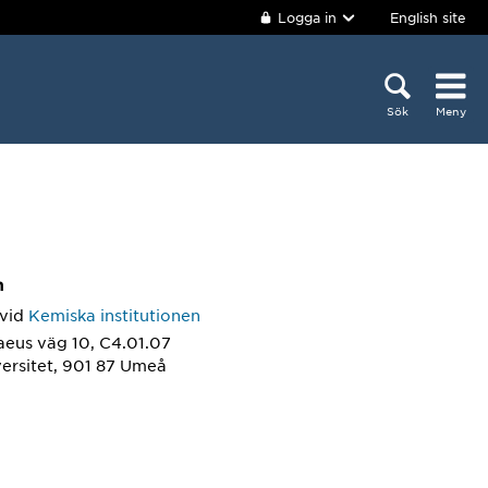
Logga in
English site
Sök
Meny
m
vid
Kemiska institutionen
aeus väg 10, C4.01.07
ersitet, 901 87 Umeå