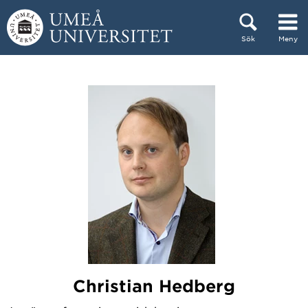
Hoppa direkt till innehållet
Sök
Meny
Huvudmenyn dold.
Christian Hedberg