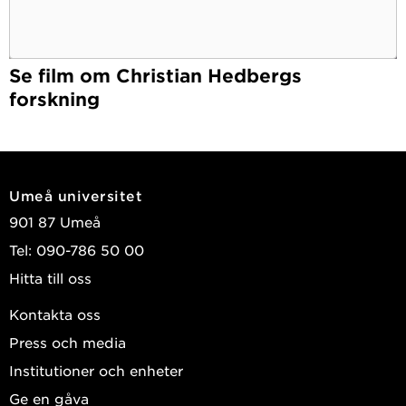
Kaspers, Marietta S.; Pogenberg, Vivian; Pett,
Christian; et al.
Se film om Christian Hedbergs
2021
forskning
Rab1-AMPylation by Legionella DrrA is
allosterically activated by Rab1
Nature Communications
, Nature Research 2021,
Vol. 12, (1)
Umeå universitet
Du, Jiqing; Wrisberg, Marie-Kristin von; Gulen,
901 87 Umeå
Burak; et al.
Tel: 090-786 50 00
2021
Hitta till oss
Specificity of AMPylation of the human chaperone
Kontakta oss
BiP is mediated by TPR motifs of FICD
Press och media
Nature Communications
, Springer Nature 2021,
Vol. 12, (1)
Institutioner och enheter
Fauser, Joel; Gulen, Burak; Pogenberg, Vivian; et
Ge en gåva