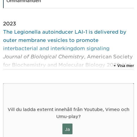
Omnämnanden
2023
The Legionella autoinducer LAI-1 is delivered by
outer membrane vesicles to promote
interbacterial and interkingdom signaling
Journal of Biological Chemistry
, American Society
for Biochemistry and Molecular Biology 2023, Vol.
+ Visa mer
299, (12)
Fan, Mingzhen; Kiefer, Patrick; Charki, Paul; et al.
2023
Dephosphocholination by Legionella effector
Vill du ladda externt innehåll från Youtube, Vimeo och
Lem3 functions through remodelling of the switch
Umu-play?
II region of Rab1b
Nature Communications
, Springer Nature 2023,
Ja
Vol. 14, (1)