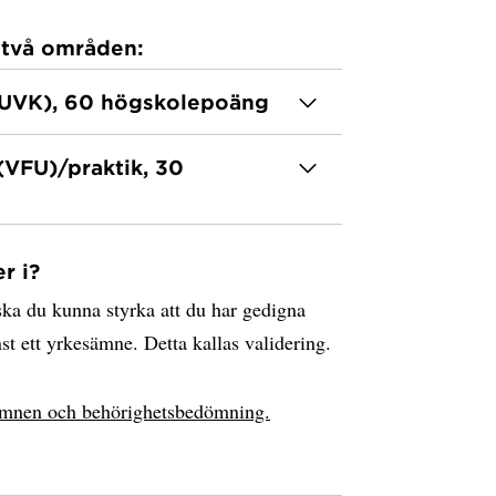
 två områden:
 (UVK), 60 högskolepoäng
(VFU)/praktik, 30
r i?
ka du kunna styrka att du har gedigna
st ett yrkesämne. Detta kallas validering.
sämnen och behörighetsbedömning.