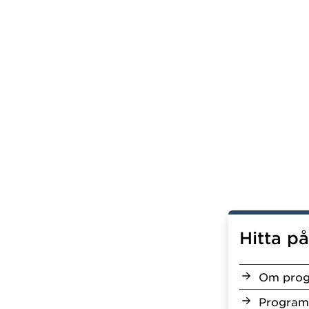
Hitta p
Om pro
Program