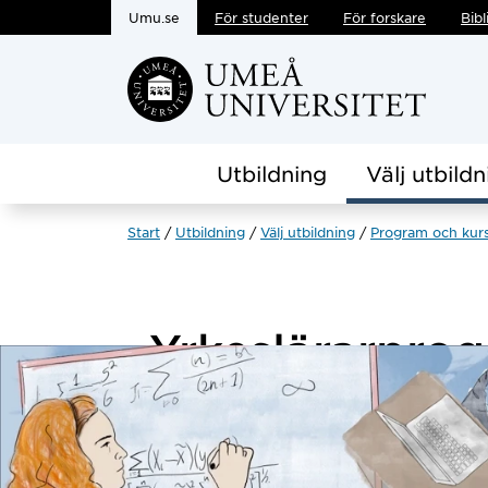
Umu.se
För studenter
För forskare
Bibl
Hoppa direkt till innehållet
Utbildning
Välj utbildn
Start
Utbildning
Välj utbildning
Program och kur
Yrkeslärarpr