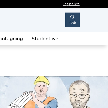
English site
Sök
antagning
Studentlivet