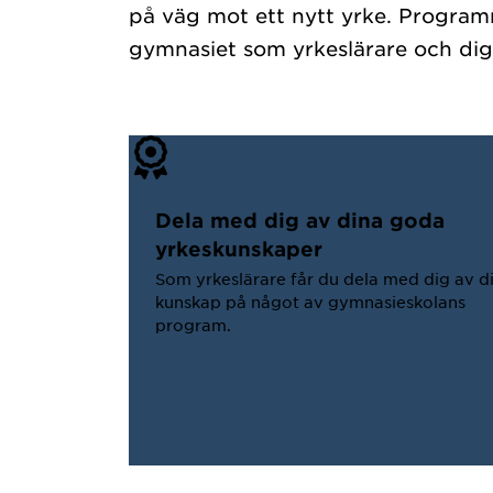
på väg mot ett nytt yrke. Program
gymnasiet som yrkeslärare och dig s
Dela med dig av dina goda
yrkeskunskaper
Som yrkeslärare får du dela med dig av d
kunskap på något av gymnasieskolans
program.