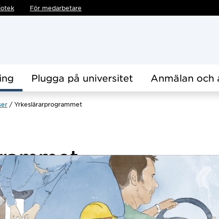
iotek
För medarbetare
ing
Plugga på universitet
Anmälan och 
ser
Yrkeslärarprogrammet
ogrammet
90 hp