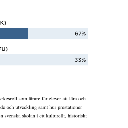
VK)
67%
FU)
33%
kesroll som lärare får elever att lära och
nde och utveckling samt hur prestationer
svenska skolan i ett kulturellt, historiskt