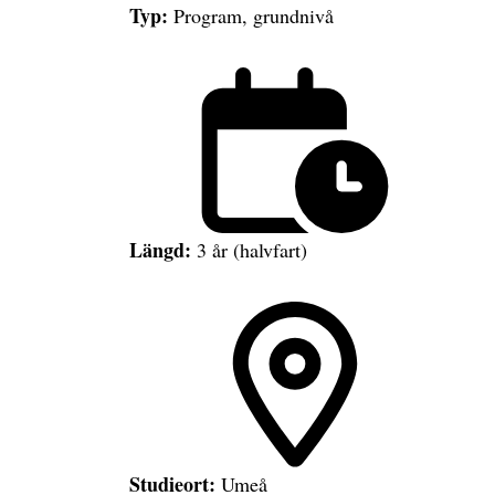
Typ:
Program, grundnivå
Längd:
3 år (halvfart)
Studieort:
Umeå