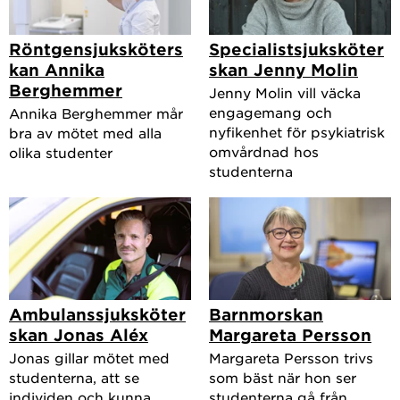
Röntgensjuksköters
Specialistsjuksköter
kan Annika
skan Jenny Molin
Berghemmer
Jenny Molin vill väcka
engagemang och
Annika Berghemmer mår
nyfikenhet för psykiatrisk
bra av mötet med alla
omvårdnad hos
olika studenter
studenterna
Ambulanssjuksköter
Barnmorskan
skan Jonas Aléx
Margareta Persson
Jonas gillar mötet med
Margareta Persson trivs
studenterna, att se
som bäst när hon ser
individen och kunna
studenterna gå från