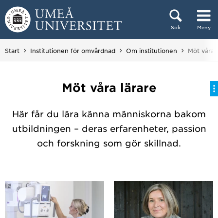
Hoppa direkt till innehållet
Sök
Meny
Huvudmenyn dold.
Du är här:
Start
Institutionen för omvårdnad
Om institutionen
Möt våra l
Möt våra lärare
Här får du lära känna människorna bakom
utbildningen – deras erfarenheter, passion
och forskning som gör skillnad.