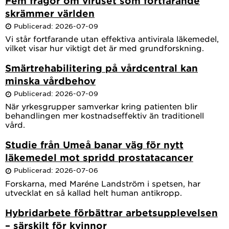
Fem frågor om viruset som fortfarande
skrämmer världen
Publicerad: 2026-07-09
Vi står fortfarande utan effektiva antivirala läkemedel,
vilket visar hur viktigt det är med grundforskning.
Smärtrehabilitering på vårdcentral kan
minska vårdbehov
Publicerad: 2026-07-09
När yrkesgrupper samverkar kring patienten blir
behandlingen mer kostnadseffektiv än traditionell
vård.
Studie från Umeå banar väg för nytt
läkemedel mot spridd prostatacancer
Publicerad: 2026-07-06
Forskarna, med Maréne Landström i spetsen, har
utvecklat en så kallad helt human antikropp.
Hybridarbete förbättrar arbetsupplevelsen
– särskilt för kvinnor