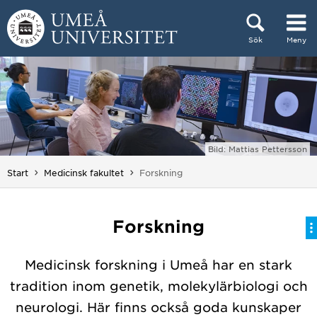
Hoppa direkt till innehållet
Sök
Meny
Huvudmenyn dold.
Bild: Mattias Pettersson
Du är här:
Start
Medicinsk fakultet
Forskning
Forskning
Medicinsk forskning i Umeå har en stark
tradition inom genetik, molekylärbiologi och
neurologi. Här finns också goda kunskaper