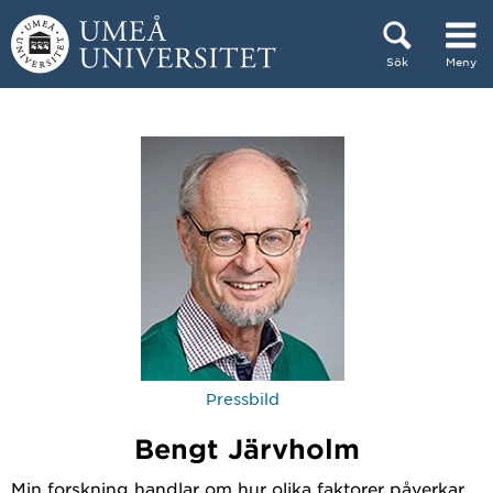
Hoppa direkt till innehållet
Sök
Meny
Huvudmenyn dold.
Pressbild
Bengt Järvholm
Min forskning handlar om hur olika faktorer påverkar