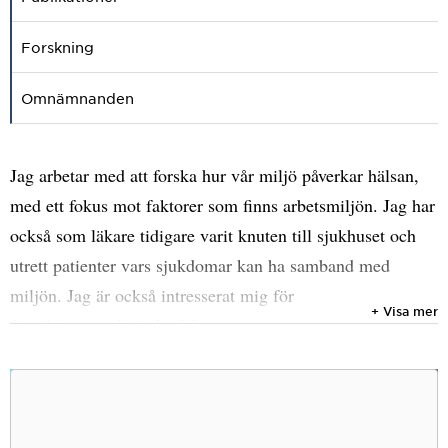
Forskning
Omnämnanden
Jag arbetar med att forska hur vår miljö påverkar hälsan,
med ett fokus mot faktorer som finns arbetsmiljön. Jag har
också som läkare tidigare varit knuten till sjukhuset och
utrett patienter vars sjukdomar kan ha samband med
miljön. Jag är också intresserat mig för
+ Visa mer
försäkringsmedicinska frågor.
Jag är i slutfasen på ett projekt som studerar hur hälsan
påverkar arbetsförmågan när man närmare sig
pensionsåldern och hur hälsan påverkas av arbetet just i