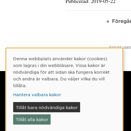
Publicerad: 2019-05-22
Föregå
Senast uppd
Denna webbplats använder kakor (cookies)
Cookie-samtycke
som lagras i din webbläsare. Vissa kakor är
nödvändiga för att sidan ska fungera korrekt
och andra är valbara. Du väljer vilka du vill
Umeå universitet
tillåta.
901 87 Umeå
Hantera valbara kakor
Tel: 090-786 50 00
Tillåt bara nödvändiga kakor
Hitta till oss
Tillåt alla kakor