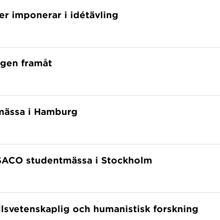
r imponerar i idétävling
ngen framåt
mässa i Hamburg
SACO studentmässa i Stockholm
ällsvetenskaplig och humanistisk forskning