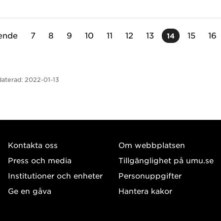
ende
7
8
9
10
11
12
13
15
16
14
aterad:
2022-01-13
Kontakta oss
Om webbplatsen
Press och media
Tillgänglighet på umu.se
Institutioner och enheter
Personuppgifter
Ge en gåva
Hantera kakor