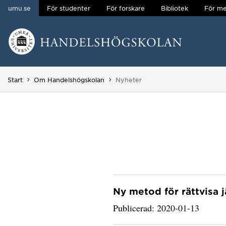
umu.se
För studenter
För forskare
Bibliotek
För me
Hoppa direkt till innehållet
Huvudmenyn dold.
Du är här:
Start
Om Handelshögskolan
Nyheter
Ny metod för rättvisa 
Publicerad: 2020-01-13