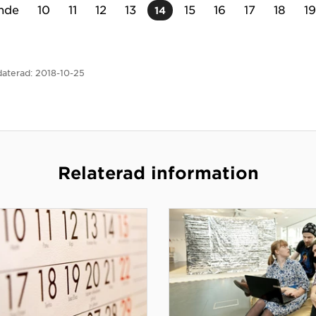
nde
10
11
12
13
15
16
17
18
19
14
aterad:
2018-10-25
Relaterad information