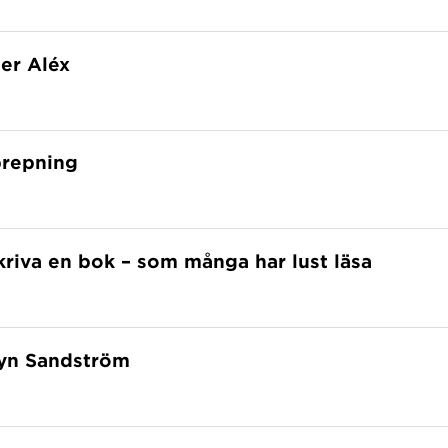
er Aléx
repning
skriva en bok – som många har lust läsa
ryn Sandström