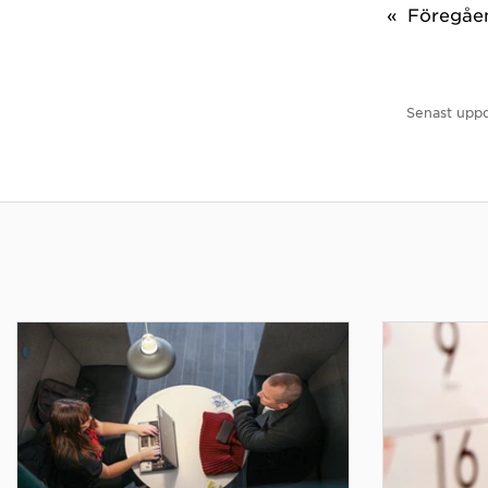
Föregåe
Senast uppd