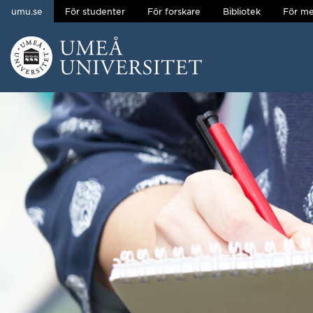
umu.se
För studenter
För forskare
Bibliotek
För me
Hoppa direkt till innehållet
Huvudmenyn dold.