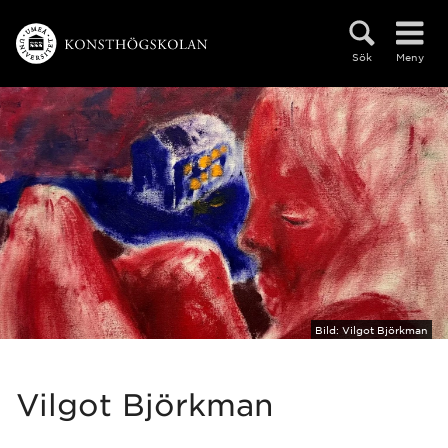
Hoppa direkt till innehållet
Sök
Meny
Bild:
Vilgot Björkman
Vilgot Björkman