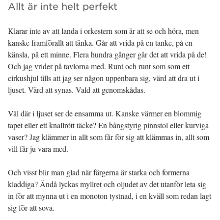
Allt är inte helt perfekt
Klarar inte av att landa i orkestern som är att se och höra, men
kanske framförallt att tänka. Går att vrida på en tanke, på en
känsla, på ett minne. Flera hundra gånger går det att vrida på de!
Och jag vrider på tavlorna med. Runt och runt som som ett
cirkushjul tills att jag ser någon uppenbara sig, värd att dra ut i
ljuset. Värd att synas. Vald att genomskådas.
Väl där i ljuset ser de ensamma ut. Kanske värmer en blommig
tapet eller ett knallrött täcke? En bångstyrig pinnstol eller kurviga
vaser? Jag klämmer in allt som får för sig att klämmas in, allt som
vill får ju vara med.
Och visst blir man glad när färgerna är starka och formerna
kladdiga? Ändå lyckas myllret och oljudet av det utanför leta sig
in för att mynna ut i en monoton tystnad, i en kväll som redan lagt
sig för att sova.