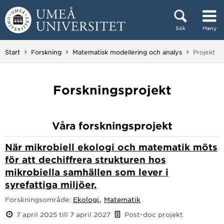
Hoppa direkt till innehållet
Sök
Meny
Huvudmenyn dold.
Du är här:
Start
Forskning
Matematisk modellering och analys
Projekt
Forskningsprojekt
Våra forskningsprojekt
När mikrobiell ekologi och matematik möts
för att dechiffrera strukturen hos
mikrobiella samhällen som lever i
syrefattiga miljöer.
,
Forskningsområde:
Ekologi
Matematik
7 april 2025 till 7 april 2027
Post-doc projekt