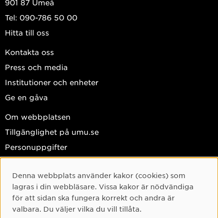
901 87 Umeå
Tel: 090-786 50 00
Hitta till oss
Kontakta oss
Press och media
Institutioner och enheter
Ge en gåva
Om webbplatsen
Tillgänglighet på umu.se
Personuppgifter
Hantera kakor
Denna webbplats använder kakor (cookies) som
Cookie-samtycke
Facebook
lagras i din webbläsare. Vissa kakor är nödvändiga
Instagram
för att sidan ska fungera korrekt och andra är
valbara. Du väljer vilka du vill tillåta.
TikTok