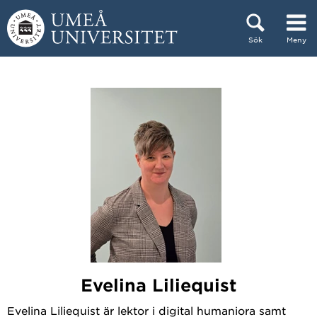
Hoppa direkt till innehållet
Sök
Meny
Huvudmenyn dold.
Evelina Liliequist
Evelina Liliequist är lektor i digital humaniora samt