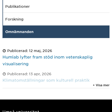
Publikationer
Forskning
Omnämnanden
Publicerad: 12 maj, 2026
Humlab lyfter fram stöd inom vetenskaplig
visualisering
Publicerad: 13 apr, 2026
Klimatomställningar som kulturell praktik
+ Visa mer
Publicerad: 20 mar, 2026
Umeå blir värd för ledande konferens inom digital
humaniora
Umeå universitet