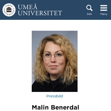
Hoppa direkt till innehållet
Sök
Meny
Huvudmenyn dold.
Pressbild
Malin Benerdal