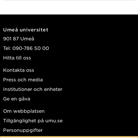
har ett intresse för frågor om marknadisering,
utvärdering/granskning och organisering och ledning i/av
utbildningsverksamheter.
Umeå universitet
Pågående forskningsprojekt:
901 87 Umeå
Tel: 090-786 50 00
2021-2026:
Förskolan som marknad
(Vetenskapsrådet)
Hitta till oss
2023-2027:
Elevhälsa som marknad
(Vetenskapsrådet)
Kontakta oss
2025-2028:
Rektorers undervisningsnära ledarskap
(Ifous)
Press och media
Institutioner och enheter
Tidigare projekt:
Ge en gåva
2023-2025:
Ledarskap för undervisning och lärande –
Om webbplatsen
rektorer utforskar och utformar sin praktik
Tillgänglighet på umu.se
(Lärarhögskolan)
Personuppgifter