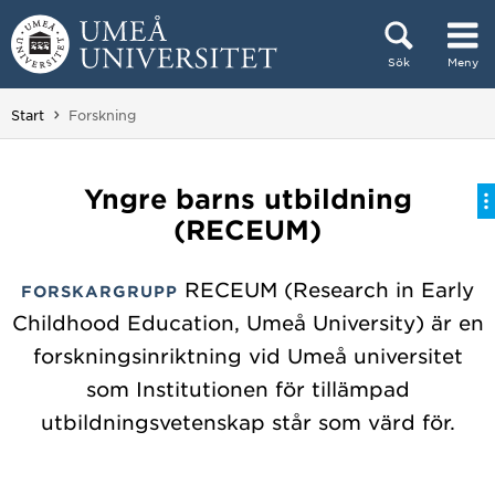
Hoppa direkt till innehållet
Sök
Meny
Huvudmenyn dold.
Du är här:
Start
Forskning
Yngre barns utbildning
(RECEUM)
RECEUM (Research in Early
FORSKARGRUPP
Childhood Education, Umeå University) är en
forskningsinriktning vid Umeå universitet
som Institutionen för tillämpad
utbildningsvetenskap står som värd för.