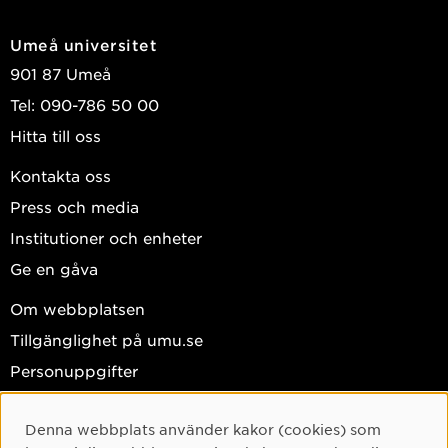
Umeå universitet
901 87 Umeå
Tel: 090-786 50 00
Hitta till oss
Kontakta oss
Press och media
Institutioner och enheter
Ge en gåva
Om webbplatsen
Tillgänglighet på umu.se
Personuppgifter
Hantera kakor
Denna webbplats använder kakor (cookies) som
Cookie-samtycke
Facebook