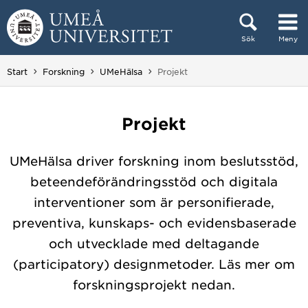
Hoppa direkt till innehållet
Sök
Meny
Huvudmenyn dold.
Du är här:
Start
Forskning
UMeHälsa
Projekt
Projekt
UMeHälsa driver forskning inom beslutsstöd,
beteendeförändringsstöd och digitala
interventioner som är personifierade,
preventiva, kunskaps- och evidensbaserade
och utvecklade med deltagande
(participatory) designmetoder. Läs mer om
forskningsprojekt nedan.