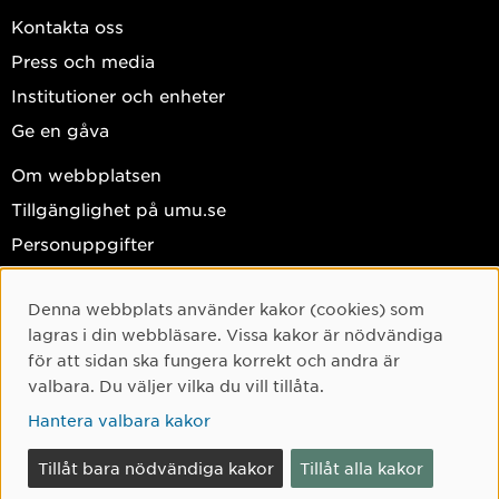
Kontakta oss
Press och media
Institutioner och enheter
Ge en gåva
Om webbplatsen
Tillgänglighet på umu.se
Personuppgifter
Hantera kakor
Denna webbplats använder kakor (cookies) som
Facebook
Cookie-samtycke
lagras i din webbläsare. Vissa kakor är nödvändiga
Instagram
för att sidan ska fungera korrekt och andra är
valbara. Du väljer vilka du vill tillåta.
TikTok
Hantera valbara kakor
Youtube
LinkedIn
Tillåt bara nödvändiga kakor
Tillåt alla kakor