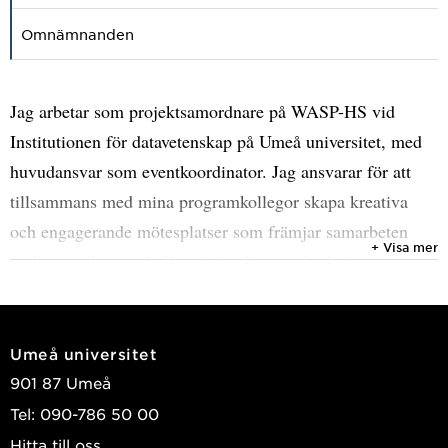
Omnämnanden
Jag arbetar som projektsamordnare på WASP-HS vid
Institutionen för datavetenskap på Umeå universitet, med
huvudansvar som eventkoordinator. Jag ansvarar för att
tillsammans med mina programkollegor skapa kreativa
och engagerande mötesplatser som främjar samarbeten
+ Visa mer
mellan mellan samhälle, näringsliv och forskning inom
områdena AI och autonoma system. I mitt arbete stöttar
jag WASP-HS vision att främja ny tvärvetenskaplig
kunskap inom humaniora och samhällsvetenskap om
Umeå universitet
ämnet artificiell intelligens och autonoma system och
901 87 Umeå
vilken påverkan de har på mänsklig och social utveckling.
Tel: 090-786 50 00
Hitta till oss