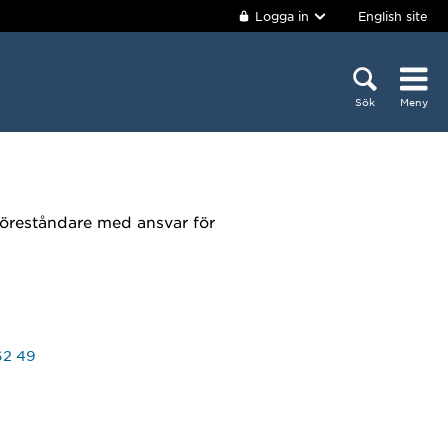
Logga in
English site
Sök
Meny
föreståndare med ansvar för
62 49