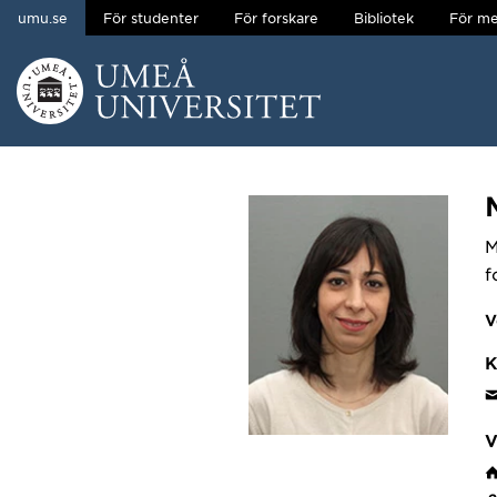
umu.se
För studenter
För forskare
Bibliotek
För me
Hoppa direkt till innehållet
Huvudmenyn dold.
M
f
V
K
V