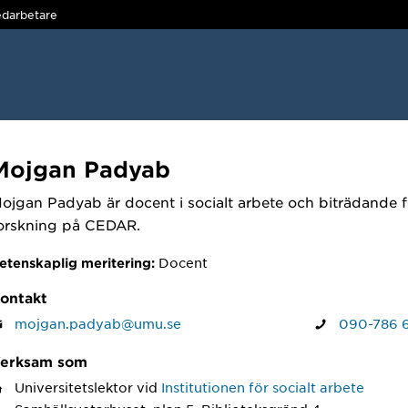
darbetare
Mojgan Padyab
ojgan Padyab är docent i socialt arbete och biträdande 
orskning på CEDAR.
Docent
etenskaplig meritering:
ontakt
mojgan.padyab@umu.se
090-786 
erksam som
Universitetslektor
vid
Institutionen för socialt arbete