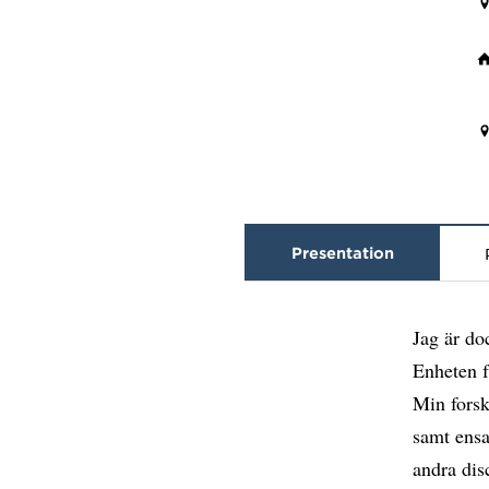
Presentation
Jag är do
Enheten 
Min forsk
samt ensa
andra dis