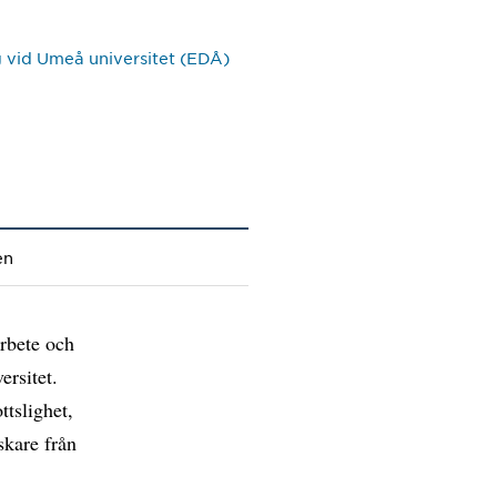
 vid Umeå universitet (EDÅ)
en
arbete och
rsitet.
ttslighet,
skare från
a