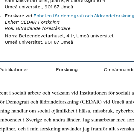
Samhällsvetarhuset, plan 5, Biblioteksgränd 4
Umeå universitet, 901 87 Umeå
Forskare
vid
Enheten för demografi och åldrandeforskning
Enhet: CEDAR Forskning
Roll: Biträdande föreståndare
Norra Beteendevetarhuset, 4 tr, Umeå universitet
Umeå universitet, 901 87 Umeå
Publikationer
Forskning
Omnämnand
cent i socialt arbete och verksam vid Institutionen för socialt 
för Demografi och åldrandeforskning (CEDAR) vid Umeå unive
ning handlar om social ojämlikhet i hälsa, missbruk, cyberbro
mboendet i Sverige och andra länder. Jag samarbetar med for
cipliner, och i min forskning använder jag framför allt svensk