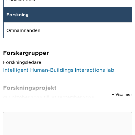
Forskning
Omnämnanden
Forskargrupper
Forskningsledare
Intelligent Human-Buildings Interactions lab
Forskningsprojekt
+ Visa mer
1 oktober 2026 till 30 september 2029
Stärka äldre hushåll i efterfrågeflexibilitet:
Komfort, hälsa och överkomliga energikostnader
vid förändrade elnätstariffer
1 april 2026 till 31 mars 2030