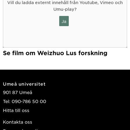
Vill du ladda externt innehåll från Youtube, Vimeo och
Rättvisa och inkludering i efterfrågeflexibilitet:
Umu-play?
Hushållens anpassning till förändrade elnätstariffer
och styrsignaler
Ja
1 mars 2026 till 31 december 2029
Energiomställning i vardagen – från vision till
verklighet
Se film om Weizhuo Lus forskning
1 mars 2025 till 29 februari 2028
Retrofitting for Improved Air Quality: promoting
sustainable and healthy homes
Umeå universitet
14 december 2023 till 31 oktober 2025
901 87 Umeå
Förutsätt stadsomvandling – Kreativa metoder
Tel: 090-786 50 00
och virtuella fantasifulla framtidsscenarier för
verklig samhällsutveckling och gemensamt
Hitta till oss
lärande för att bygga hållbara och
Kontakta oss
motståndskraftiga städer