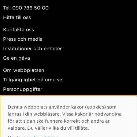
Tel: 090-786 50 00
Hitta till oss
Kontakta oss
Press och media
Institutioner och enheter
Ge en gåva
Om webbplatsen
Tillgänglighet på umu.se
Personuppgifter
Hantera kakor
Denna webbplats använder kakor (cookies) som
Cookie-samtycke
Facebook
lagras i din webbläsare. Vissa kakor är nödvändiga
Instagram
för att sidan ska fungera korrekt och andra är
valbara. Du väljer vilka du vill tillåta.
TikTok