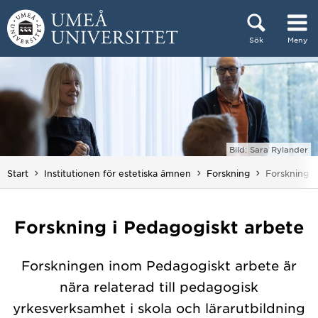
Hoppa direkt till innehållet
Sök
Meny
Huvudmenyn dold.
Bild: Sara Rylander
Du är här:
Start
Institutionen för estetiska ämnen
Forskning
Forskning i
Forskning i Pedagogiskt arbete
Forskningen inom Pedagogiskt arbete är
nära relaterad till pedagogisk
yrkesverksamhet i skola och lärarutbildning