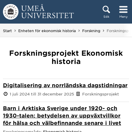
Hoppa direkt till innehållet
Sök
Meny
Huvudmenyn dold.
Du är här:
Start
Enheten för ekonomisk historia
Forskning
Forskningspro
Forskningsprojekt Ekonomisk
historia
Digitalisering av norrländska dagstidningar
1 juli 2024 till 31 december 2025
Forskningsprojekt
Barn i Arktiska Sverige under 1920- och
1930-talen: betydelsen av uppväxtvillkor
för hälsa och välbefinnande senare i livet
Forskningsområde:
Ekonomisk historia