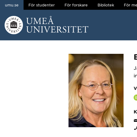
umu.se
För studenter
För forskare
Bibliotek
För me
Hoppa direkt till innehållet
Huvudmenyn dold.
J
i
V
K