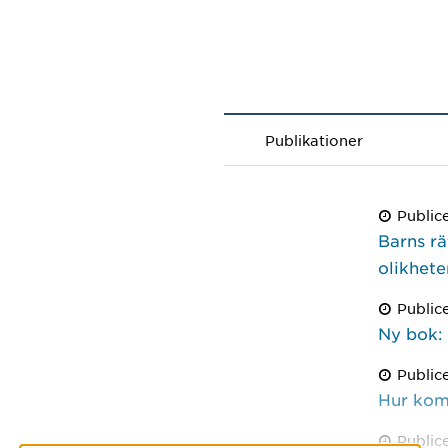
Publikationer
Public
Barns rä
olikhete
Public
Ny bok: 
Public
Hur kom
Public