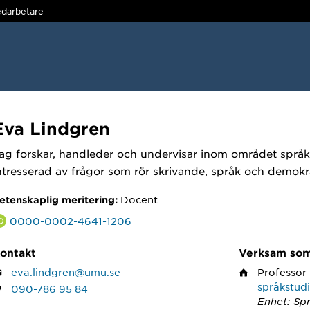
darbetare
Eva Lindgren
ag forskar, handleder och undervisar inom området språkd
ntresserad av frågor som rör skrivande, språk och demokra
Docent
etenskaplig meritering:
0000-0002-4641-1206
ontakt
Verksam so
eva.lindgren@umu.se
Professor
språkstud
090-786 95 84
Enhet: Sp