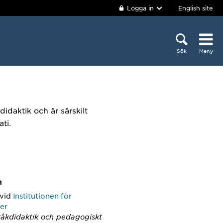
Logga in
English site
Sök
Meny
idaktik och är särskilt
ti.
m
vid
Institutionen för
ier
råkdidaktik och pedagogiskt