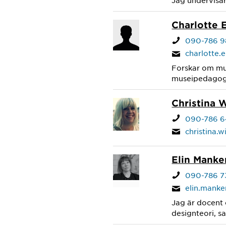
Jag undervisar
Charlotte
090-786 9
charlotte
Forskar om mus
museipedagog
Christina 
090-786 6
christina.
Elin Manke
090-786 7
elin.mank
Jag är docent 
designteori, s