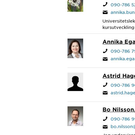
090-786 5
annika.bu
Universitetsle
kursutveckling
Annika Ega
090-786 7
annika.eg
Astrid Hag
090-786 9
astrid.ha
Bo Nilsson
090-786 9
bo.nilsso