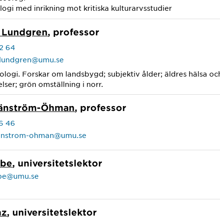
logi med inrikning mot kritiska kulturarvsstudier
a Lundgren
, professor
2 64
a.lundgren@umu.se
nologi. Forskar om landsbygd; subjektiv ålder; äldres hälsa o
ser; grön omställning i norr.
ränström-Öhman
, professor
6 46
ranstrom-ohman@umu.se
ube
, universitetslektor
be@umu.se
nz
, universitetslektor