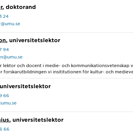
r
, doktorand
3 24
er@umu.se
son
, universitetslektor
7 94
son@umu.se
är lektor och docent i medie- och kommunikationsvetenskap v
ör forskarutbildningen vi insititutionen för kultur- och medie
 universitetslektor
9 66
f@umu.se
nius
, universitetslektor
6 66