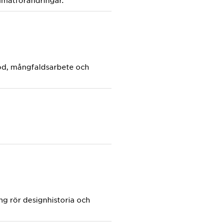
limatförändringar.
tod, mångfaldsarbete och
ng rör designhistoria och