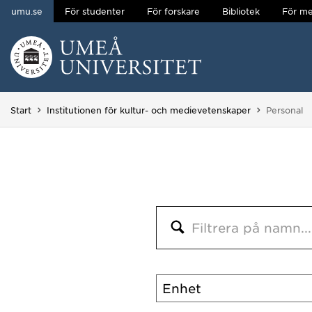
umu.se
För studenter
För forskare
Bibliotek
För me
Hoppa direkt till innehållet
Huvudmenyn dold.
Du är här:
Start
Institutionen för kultur- och medievetenskaper
Personal