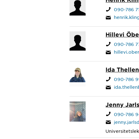
090-786 71
henrik.kli
Hillevi Öb
090-786 7
hillevi.ob
Ida Thelle
090-786 9
ida.thell
Jenny Jarl
090-786 9
jenny.jarl
Universitetslek