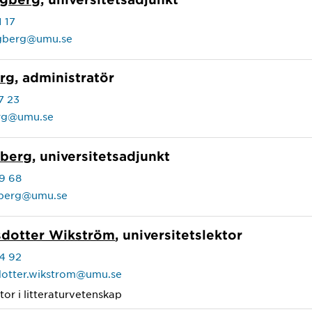
 17
ngberg@umu.se
erg
, administratör
7 23
erg@umu.se
nberg
, universitetsadjunkt
9 68
enberg@umu.se
sdotter Wikström
, universitetslektor
4 92
sdotter.wikstrom@umu.se
tor i litteraturvetenskap