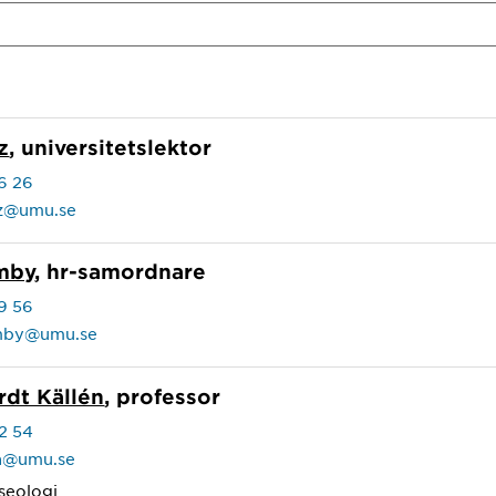
z
, universitetslektor
6 26
tz@umu.se
mby
, hr-samordnare
9 56
mby@umu.se
dt Källén
, professor
2 54
en@umu.se
seologi