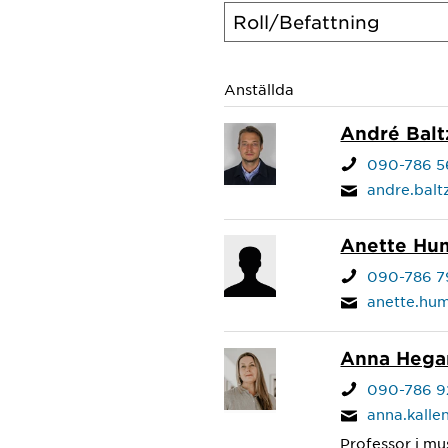
Anställda
André Balt
090-786 5
andre.bal
Anette Hu
090-786 7
anette.hu
Anna Hegar
090-786 9
anna.kall
Professor i mu