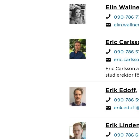
Elin Wallne
090-786 7
elin.walln
Eric Carls
090-786 5
eric.carls
Eric Carlsson 
studierektor f
Erik Edoff
,
090-786 5
erik.edof
Erik Linde
090-786 6