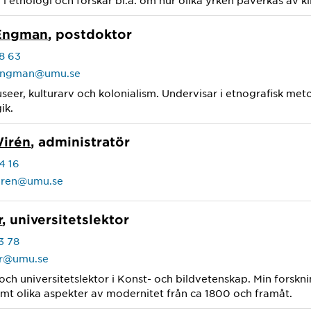
 i etnologi och forskar bl.a. om hur olika yrken påverkas av k
 Engman
, postdoktor
8 63
.engman@umu.se
eer, kulturarv och kolonialism. Undervisar i etnografisk me
ik.
Wirén
, administratör
4 16
wiren@umu.se
r
, universitetslektor
3 78
er@umu.se
och universitetslektor i Konst- och bildvetenskap. Min forskni
amt olika aspekter av modernitet från ca 1800 och framåt.