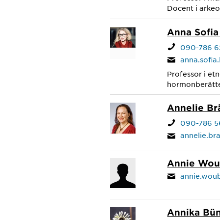
Docent i arkeo
Anna Sofi
090-786 6
anna.sofi
Professor i et
hormonberättel
Annelie B
090-786 5
annelie.b
Annie Wo
annie.wou
Annika Bü