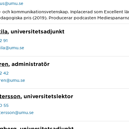
nius@umu.se
e- och kommunikationsvetenskap. Inplacerad som Excellent l
edagogiska pris (2019). Producerar podcasten Mediespanarna
ila
, universitetsadjunkt
2 91
tila@umu.se
ren
, administratör
2 42
ren@umu.se
tersson
, universitetslektor
0 55
ttersson@umu.se
ngberg
, universitetsadjunkt