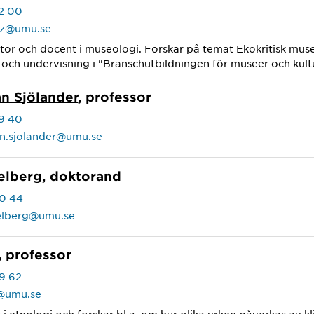
2 00
nz@umu.se
ktor och docent i museologi. Forskar på temat Ekokritisk m
 och undervisning i "Branschutbildningen för museer och kult
n Sjölander
, professor
9 40
an.sjolander@umu.se
elberg
, doktorand
0 44
gelberg@umu.se
, professor
9 62
n@umu.se