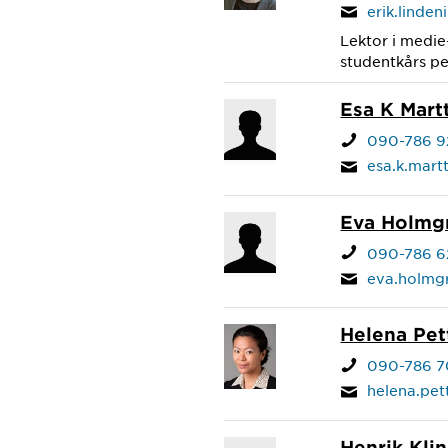
erik.linde
Lektor i medi
studentkårs p
Esa K Martt
090-786 9
esa.k.mart
Eva Holmg
090-786 6
eva.holmg
Helena Pet
090-786 7
helena.pe
Henrik Kli