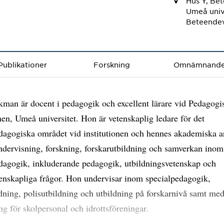
Hus Y, Be
Umeå univ
Beteendev
Publikationer
Forskning
Omnämnand
an är docent i pedagogik och excellent lärare vid Pedagogi
onen, Umeå universitet. Hon är vetenskaplig ledare för det
dagogiska området vid institutionen och hennes akademiska a
ndervisning, forskning, forskarutbildning och samverkan inom
dagogik, inkluderande pedagogik, utbildningsvetenskap och
tenskapliga frågor. Hon undervisar inom specialpedagogik,
ldning, polisutbildning och utbildning på forskarnivå samt med
ing för skolpersonal och idrottsföreningar.