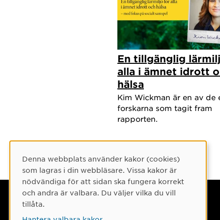
Som forsk
Umeå univ
tvärveten
En tillgänglig lärmil
mellan fo
alla i ämnet idrott 
seminarie
hälsa
är även b
Kim Wickman är en av de 
forskarna som tagit fram
utbildnin
rapporten.
och handl
forskarut
Denna webbplats använder kakor (cookies)
Wickman l
Cookie-samtycke
som lagras i din webbläsare. Vissa kakor är
regional 
nödvändiga för att sidan ska fungera korrekt
specialpe
och andra är valbara. Du väljer vilka du vill
Umeå universitet
tillåta.
universit
901 87 Umeå
Hantera valbara kakor