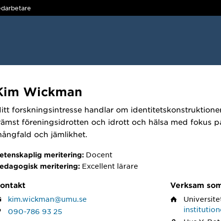
darbetare
Kim Wickman
itt forskningsintresse handlar om identitetskonstruktion
rämst föreningsidrotten och idrott och hälsa med fokus p
ångfald och jämlikhet.
Docent
etenskaplig meritering:
Excellent lärare
edagogisk meritering:
ontakt
Verksam so
kim.wickman@umu.se
Universite
institutio
090-786 93 25