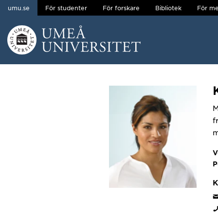
umu.se
För studenter
För forskare
Bibliotek
För me
Hoppa direkt till innehållet
Huvudmenyn dold.
M
f
m
V
P
K