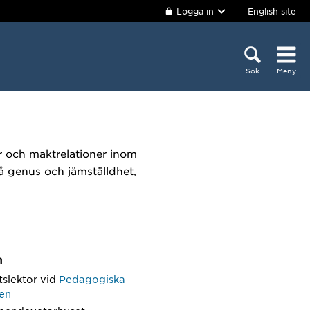
Logga in
English site
Sök
Meny
er och maktrelationer inom
å genus och jämställdhet,
m
tslektor
vid
Pedagogiska
nen