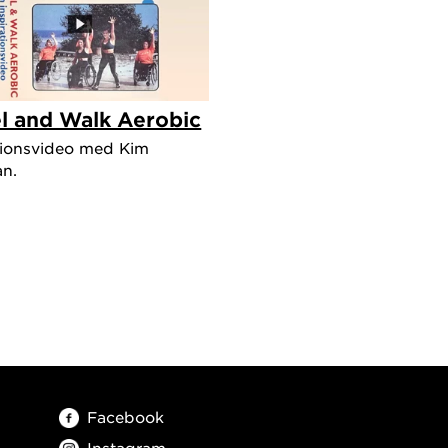
srådet vid
tser
 and Walk Aerobic
tionsvideo med Kim
gik. Hon
n.
tuderande
k och
 mellan
Facebook
Instagram