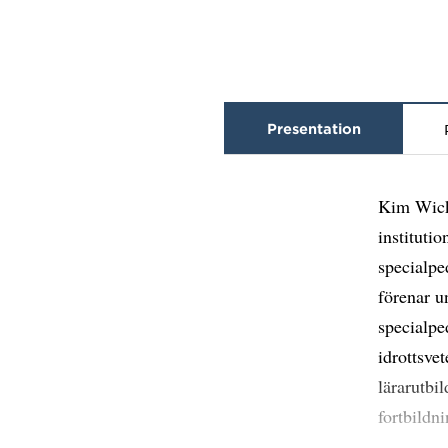
Presentation
Kim Wickm
instituti
specialpe
förenar u
specialpe
idrottsve
lärarutbi
fortbildn