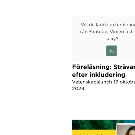
Ett återk
pedagogisk
maktrelat
Vill du ladda externt inn
från Youtube, Vimeo och
Hennes f
play?
mellan pr
Ja
utbildnin
Föreläsning: Sträva
Hennes pr
efter inkludering
gymnasies
Vetenskapslunch 17 oktob
intresse 
2024.
begränsa 
riktat fo
och språk
relation t
likvärdig