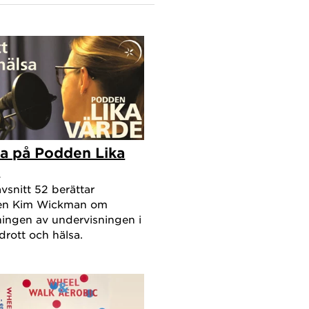
,
.
 samband
a på Podden Lika
e
enomgående
vsnitt 52 berättar
a eller
ren Kim Wickman om
ingen av undervisningen i
hon även
drott och hälsa.
visning
 förstås i
g och