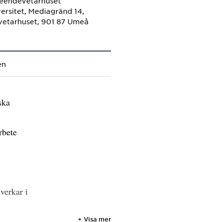
teendevetarhuset
ersitet, Mediagränd 14,
etarhuset, 901 87 Umeå
en
ska
rbete
verkar i
+ Visa mer