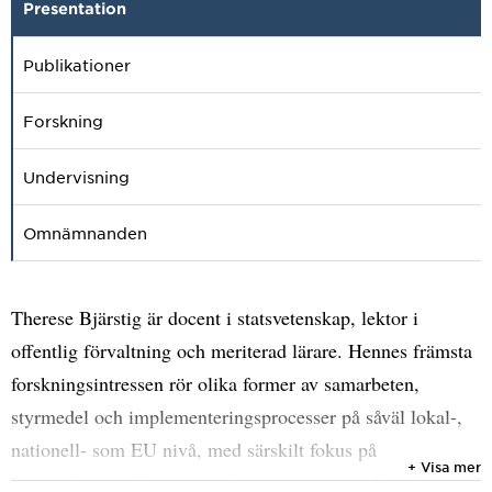
Presentation
Publikationer
Forskning
Undervisning
Omnämnanden
Therese Bjärstig är docent i statsvetenskap, lektor i
offentlig förvaltning och meriterad lärare. Hennes främsta
forskningsintressen rör olika former av samarbeten,
styrmedel och implementeringsprocesser på såväl lokal-,
nationell- som EU nivå, med särskilt fokus på
+ Visa mer
skogspolitik, vilt/fisk-, miljö- och naturresursförvaltning,