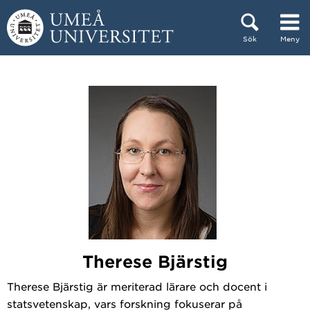
Hoppa direkt till innehållet
Sök
Meny
Huvudmenyn dold.
Therese Bjärstig
Therese Bjärstig är meriterad lärare och docent i
statsvetenskap, vars forskning fokuserar på