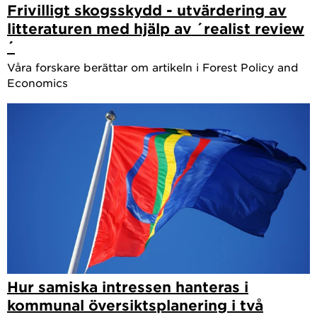
Skogsskadecentrum vid SLU samt ledamot i vetenskapliga
Frivilligt skogsskydd - utvärdering av
litteraturen med hjälp av ´realist review
kommittén för viltforskning – kallad Viltkommittén –
´
vilken är Naturvårdsverkets rådgivande expertkommitté i
Våra forskare berättar om artikeln i Forest Policy and
frågor kring forskning om vilt. Bjärstig är även
Economics
statsvetenskapliga institutionens representant i styrelsen
för SWEPSA, samt har varit utsedd representat från
Formas i Skogforsk styrelse 2021-2024.
Hur samiska intressen hanteras i
kommunal översiktsplanering i två