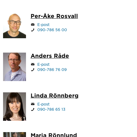
Per-Åke Rosvall
E-post
090-786 56 00
Anders Råde
E-post
090-786 76 09
Linda Rönnberg
E-post
090-786 65 13
Maria Rönnlund