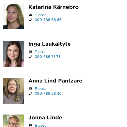
Katarina Kärnebro
E-post
090-786 56 85
Inga Laukaityte
E-post
090-786 71 73
Anna Lind Pantzare
E-post
090-786 68 36
Jonna Linde
E-post