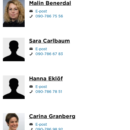
Malin Benerdal
E-post
090-786 75 56
Sara Carlbaum
E-post
090-786 67 83
Hanna Eklöf
E-post
090-786 78 51
Carina Granberg
E-post
090-786 98 92