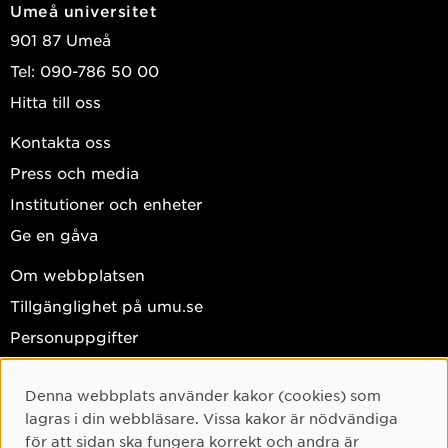
Umeå universitet
901 87 Umeå
Tel: 090-786 50 00
Hitta till oss
Kontakta oss
Press och media
Institutioner och enheter
Ge en gåva
Om webbplatsen
Tillgänglighet på umu.se
Personuppgifter
Hantera kakor
Denna webbplats använder kakor (cookies) som
Facebook
Cookie-samtycke
lagras i din webbläsare. Vissa kakor är nödvändiga
Instagram
för att sidan ska fungera korrekt och andra är