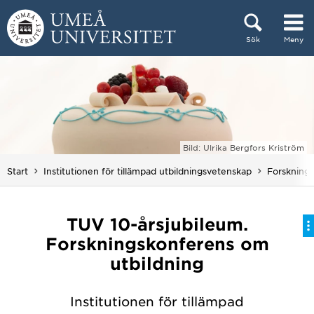
Hoppa direkt till innehållet
Sök
Meny
Huvudmenyn dold.
Bild: Ulrika Bergfors Kriström
Start
Institutionen för tillämpad utbildningsvetenskap
Forskning
TUV 10-årsjubileum.
Forskningskonferens om
utbildning
Institutionen för tillämpad