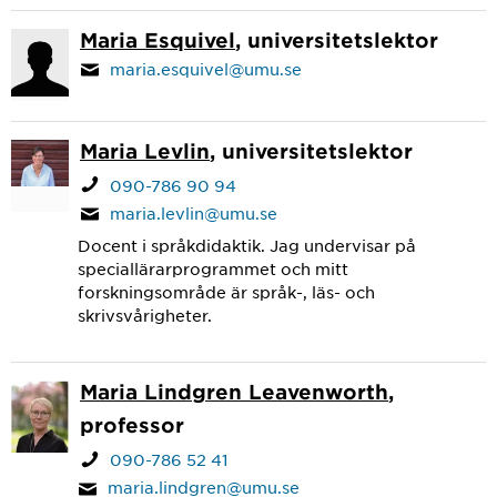
Maria Esquivel
, universitetslektor
maria.esquivel@umu.se
Maria Levlin
, universitetslektor
090-786 90 94
maria.levlin@umu.se
Docent i språkdidaktik. Jag undervisar på
speciallärarprogrammet och mitt
forskningsområde är språk-, läs- och
skrivsvårigheter.
Maria Lindgren Leavenworth
,
professor
090-786 52 41
maria.lindgren@umu.se