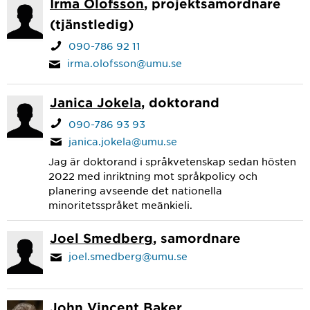
Irma Olofsson
, projektsamordnare
(tjänstledig)
090-786 92 11
irma.olofsson@umu.se
Janica Jokela
, doktorand
090-786 93 93
janica.jokela@umu.se
Jag är doktorand i språkvetenskap sedan hösten
2022 med inriktning mot språkpolicy och
planering avseende det nationella
minoritetsspråket meänkieli.
Joel Smedberg
, samordnare
joel.smedberg@umu.se
John Vincent Baker
,