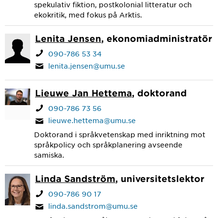
spekulativ fiktion, postkolonial litteratur och
ekokritik, med fokus på Arktis.
Lenita Jensen
, ekonomiadministratör
090-786 53 34
lenita.jensen@umu.se
Lieuwe Jan Hettema
, doktorand
090-786 73 56
lieuwe.hettema@umu.se
Doktorand i språkvetenskap med inriktning mot
språkpolicy och språkplanering avseende
samiska.
Linda Sandström
, universitetslektor
090-786 90 17
linda.sandstrom@umu.se