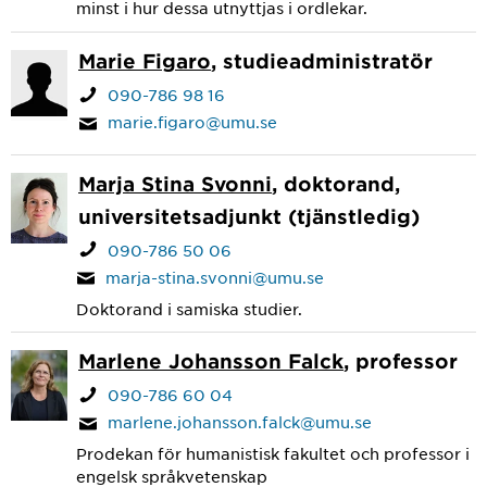
minst i hur dessa utnyttjas i ordlekar.
Marie Figaro
, studieadministratör
090-786 98 16
marie.figaro@umu.se
Marja Stina Svonni
, doktorand,
universitetsadjunkt (tjänstledig)
090-786 50 06
marja-stina.svonni@umu.se
Doktorand i samiska studier.
Marlene Johansson Falck
, professor
090-786 60 04
marlene.johansson.falck@umu.se
Prodekan för humanistisk fakultet och professor i
engelsk språkvetenskap