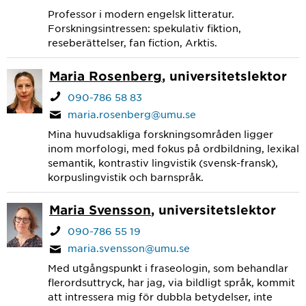
Professor i modern engelsk litteratur.
Forskningsintressen: spekulativ fiktion,
reseberättelser, fan fiction, Arktis.
Maria Rosenberg
, universitetslektor
090-786 58 83
maria.rosenberg@umu.se
Mina huvudsakliga forskningsområden ligger
inom morfologi, med fokus på ordbildning, lexikal
semantik, kontrastiv lingvistik (svensk-fransk),
korpuslingvistik och barnspråk.
Maria Svensson
, universitetslektor
090-786 55 19
maria.svensson@umu.se
Med utgångspunkt i fraseologin, som behandlar
flerordsuttryck, har jag, via bildligt språk, kommit
att intressera mig för dubbla betydelser, inte