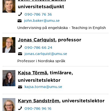
universitetsadjunkt
090-786 76 36
john.baker@umu.se
Undervisning på engelskska - Teaching in English
Jonas Carlquist
, professor
090-786 66 24
jonas.carlquist@umu.se
Professor i Nordiska språk
Kajsa Törmä
, timlärare,
universitetslektor
kajsa.torma@umu.se
Karyn Sandström
, universitetslektor
090-786 96 16