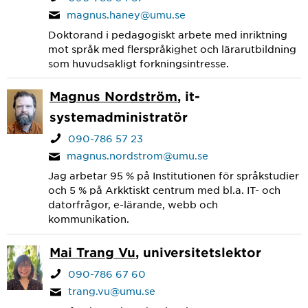
magnus.haney@umu.se
Doktorand i pedagogiskt arbete med inriktning
mot språk med flerspråkighet och lärarutbildning
som huvudsakligt forkningsintresse.
Magnus Nordström
, it-
systemadministratör
090-786 57 23
magnus.nordstrom@umu.se
Jag arbetar 95 % på Institutionen för språkstudier
och 5 % på Arkktiskt centrum med bl.a. IT- och
datorfrågor, e-lärande, webb och
kommunikation.
Mai Trang Vu
, universitetslektor
090-786 67 60
trang.vu@umu.se