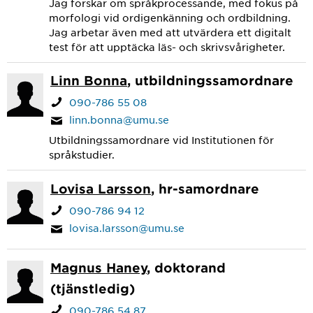
Jag forskar om språkprocessande, med fokus på
morfologi vid ordigenkänning och ordbildning.
Jag arbetar även med att utvärdera ett digitalt
test för att upptäcka läs- och skrivsvårigheter.
Linn Bonna
, utbildningssamordnare
090-786 55 08
linn.bonna@umu.se
Utbildningssamordnare vid Institutionen för
språkstudier.
Lovisa Larsson
, hr-samordnare
090-786 94 12
lovisa.larsson@umu.se
Magnus Haney
, doktorand
(tjänstledig)
090-786 54 87