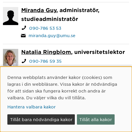
Miranda Guy
, administratör,
studieadministratör
090-786 53 53
miranda.guy@umu.se
Natalia Ringblom
, universitetslektor
090-786 59 35
natasha.ringblom@umu.se
Jag är filosofie doktor och docent i ryska med
Denna webbplats använder kakor (cookies) som
Cookie-samtycke
lång erfarenhet av språkundervisning. Min
lagras i din webbläsare. Vissa kakor är nödvändiga
forskning utgörs av språkutveckling och
för att sidan ska fungera korrekt och andra är
språkinlärning samt tvåspråkighet inom familjen.
valbara. Du väljer vilka du vill tillåta.
Hantera valbara kakor
Nina Kostet
, universitetsadjunkt
090-786 99 56
Tillåt bara nödvändiga kakor
Tillåt alla kakor
nina.kostet@umu.se