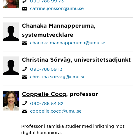
090-786 99 73
catrine.jonsson@umu.se
Chanaka Mannapperuma
,
systemutvecklare
chanaka.mannapperuma@umu.se
Christina Sörvåg
, universitetsadjunkt
090-786 59 13
christina.sorvag@umu.se
Coppelie Cocq
, professor
090-786 54 82
coppelie.cocq@umu.se
Professor i samiska studier med inriktning mot
digital humaniora.