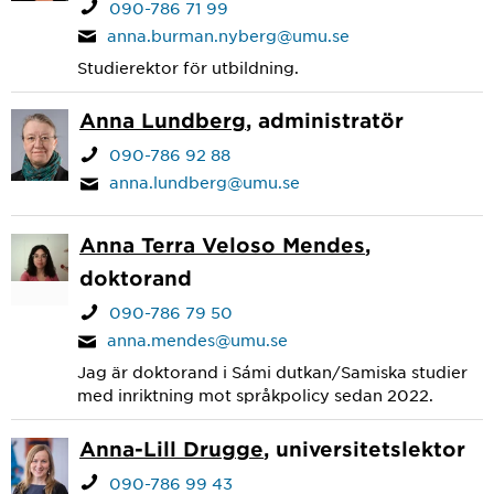
090-786 71 99
anna.burman.nyberg@umu.se
Studierektor för utbildning.
Anna Lundberg
, administratör
090-786 92 88
anna.lundberg@umu.se
Anna Terra Veloso Mendes
,
doktorand
090-786 79 50
anna.mendes@umu.se
Jag är doktorand i Sámi dutkan/Samiska studier
med inriktning mot språkpolicy sedan 2022.
Anna-Lill Drugge
, universitetslektor
090-786 99 43