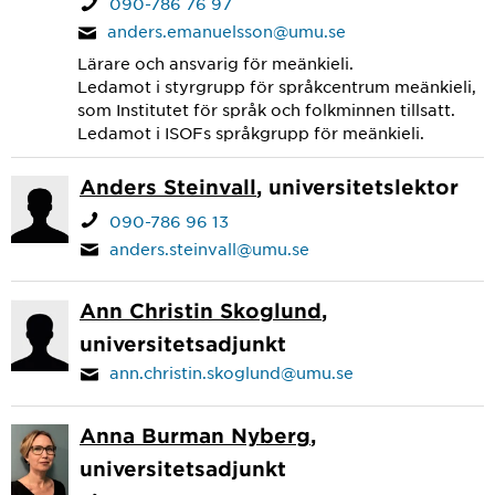
090-786 76 97
anders.emanuelsson@umu.se
Lärare och ansvarig för meänkieli.
Ledamot i styrgrupp för språkcentrum meänkieli,
som Institutet för språk och folkminnen tillsatt.
Ledamot i ISOFs språkgrupp för meänkieli.
Anders Steinvall
, universitetslektor
090-786 96 13
anders.steinvall@umu.se
Ann Christin Skoglund
,
universitetsadjunkt
ann.christin.skoglund@umu.se
Anna Burman Nyberg
,
universitetsadjunkt