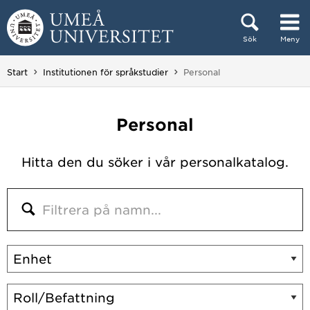
Hoppa direkt till innehållet
Sök
Meny
Huvudmenyn dold.
Du är här:
Start
Institutionen för språkstudier
Personal
Personal
Hitta den du söker i vår personalkatalog.