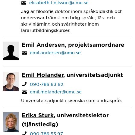
elisabeth.t.nilsson@umu.se
Jag är filosofie doktor inom språkdidaktik och
undervisar främst om tidig språk-, läs- och
skrivinlärning och svårigheter inom
lärarutbildningskurser.
Emil Andersen
, projektsamordnare
emil.andersen@umu.se
Emil Molander
, universitetsadjunkt
090-786 63 62
emil.molander@umu.se
Universitetsadjunkt i svenska som andraspråk
Erika Sturk
, universitetslektor
(tjänstledig)
090-786 53 97