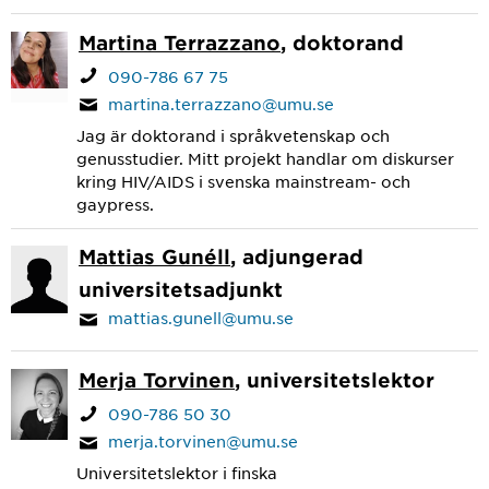
Martina Terrazzano
, doktorand
090-786 67 75
martina.terrazzano@umu.se
Jag är doktorand i språkvetenskap och
genusstudier. Mitt projekt handlar om diskurser
kring HIV/AIDS i svenska mainstream- och
gaypress.
Mattias Gunéll
, adjungerad
universitetsadjunkt
mattias.gunell@umu.se
Merja Torvinen
, universitetslektor
090-786 50 30
merja.torvinen@umu.se
Universitetslektor i finska