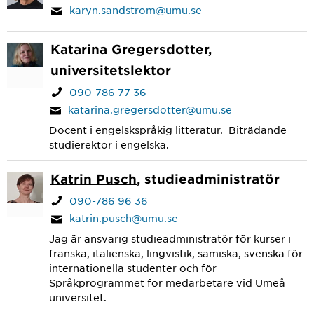
karyn.sandstrom@umu.se
Katarina Gregersdotter
,
universitetslektor
090-786 77 36
katarina.gregersdotter@umu.se
Docent i engelskspråkig litteratur. Biträdande
studierektor i engelska.
Katrin Pusch
, studieadministratör
090-786 96 36
katrin.pusch@umu.se
Jag är ansvarig studieadministratör för kurser i
franska, italienska, lingvistik, samiska, svenska för
internationella studenter och för
Språkprogrammet för medarbetare vid Umeå
universitet.