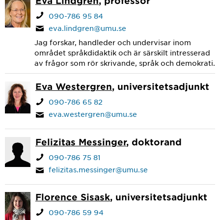
Eva Lindgren
, professor
090-786 95 84
eva.lindgren@umu.se
Jag forskar, handleder och undervisar inom
området språkdidaktik och är särskilt intresserad
av frågor som rör skrivande, språk och demokrati.
Eva Westergren
, universitetsadjunkt
090-786 65 82
eva.westergren@umu.se
Felizitas Messinger
, doktorand
090-786 75 81
felizitas.messinger@umu.se
Florence Sisask
, universitetsadjunkt
090-786 59 94