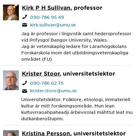
Kirk P H Sullivan
, professor
090-786 95 49
kirk.sullivan@umu.se
Jag är professor i lingvistik samt hedersprofessor
vid Prifysgol Bangor University, Wales.
Jag är vetenskaplig ledare för Lärarhögskolans
Forskarskola inom det utbildningsvetenskapliga
området (FU)
Krister Stoor
, universitetslektor
090-786 62 75
krister.stoor@umu.se
Universitetslektor. Folklore, etnologi, immateriell
kultur är mitt forskningsområde. Mun lean
kultuvrraoahpaheadji árbevirolaš máhttut leat mu
dutkanberoštupmi.
Kristina Persson
, universitetslektor