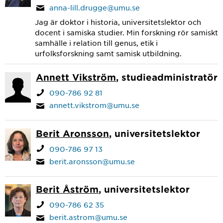
anna-lill.drugge@umu.se
Jag är doktor i historia, universitetslektor och
docent i samiska studier. Min forskning rör samiskt
samhälle i relation till genus, etik i
urfolksforskning samt samisk utbildning.
Annett Vikström
, studieadministratör
090-786 92 81
annett.vikstrom@umu.se
Berit Aronsson
, universitetslektor
090-786 97 13
berit.aronsson@umu.se
Berit Åström
, universitetslektor
090-786 62 35
berit.astrom@umu.se