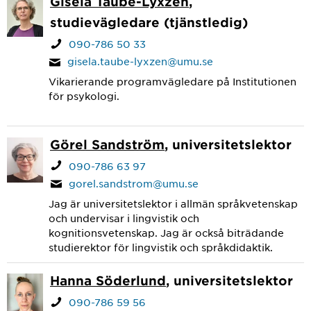
Gisela Taube-Lyxzen
,
studievägledare (tjänstledig)
090-786 50 33
gisela.taube-lyxzen@umu.se
Vikarierande programvägledare på Institutionen
för psykologi.
Görel Sandström
, universitetslektor
090-786 63 97
gorel.sandstrom@umu.se
Jag är universitetslektor i allmän språkvetenskap
och undervisar i lingvistik och
kognitionsvetenskap. Jag är också biträdande
studierektor för lingvistik och språkdidaktik.
Hanna Söderlund
, universitetslektor
090-786 59 56