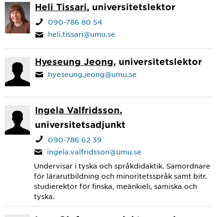
Heli Tissari
, universitetslektor
090-786 80 54
heli.tissari@umu.se
Hyeseung Jeong
, universitetslektor
hyeseung.jeong@umu.se
Ingela Valfridsson
,
universitetsadjunkt
090-786 62 39
ingela.valfridsson@umu.se
Undervisar i tyska och språkdidaktik. Samordnare
för lärarutbildning och minoritetsspråk samt bitr.
studierektor för finska, meänkieli, samiska och
tyska.