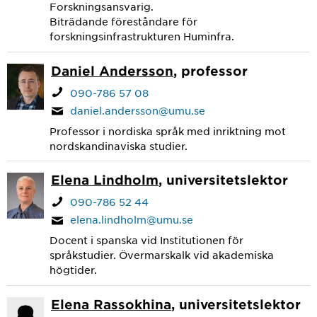
Forskningsansvarig.
Biträdande föreståndare för
forskningsinfrastrukturen Huminfra.
Daniel Andersson
, professor
090-786 57 08
daniel.andersson@umu.se
Professor i nordiska språk med inriktning mot
nordskandinaviska studier.
Elena Lindholm
, universitetslektor
090-786 52 44
elena.lindholm@umu.se
Docent i spanska vid Institutionen för
språkstudier. Övermarskalk vid akademiska
högtider.
Elena Rassokhina
, universitetslektor