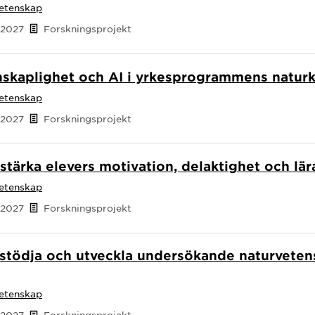
vetenskap
 2027
Forskningsprojekt
nskaplighet och AI i yrkesprogrammens natur
vetenskap
 2027
Forskningsprojekt
t stärka elevers motivation, delaktighet och l
vetenskap
 2027
Forskningsprojekt
t stödja och utveckla undersökande naturvete
vetenskap
 2027
Forskningsprojekt