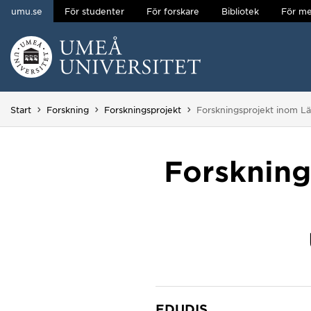
umu.se
För studenter
För forskare
Bibliotek
För me
Hoppa direkt till innehållet
Huvudmenyn dold.
Du är här:
Start
Forskning
Forskningsprojekt
Forskningsprojekt inom L
Forskning
EDUDIS