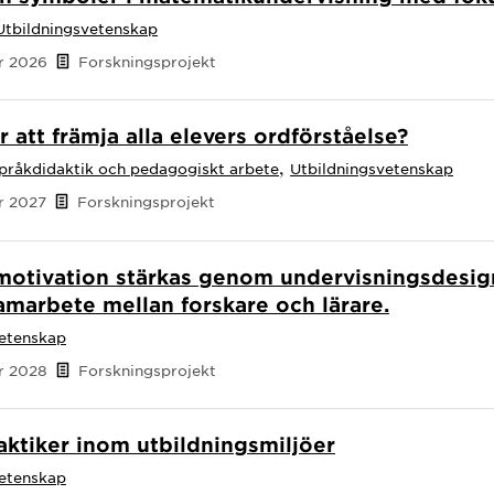
Utbildningsvetenskap
er 2026
Forskningsprojekt
r att främja alla elevers ordförståelse?
,
pråkdidaktik och pedagogiskt arbete
Utbildningsvetenskap
er 2027
Forskningsprojekt
emotivation stärkas genom undervisningsdesig
samarbete mellan forskare och lärare.
vetenskap
er 2028
Forskningsprojekt
raktiker inom utbildningsmiljöer
vetenskap