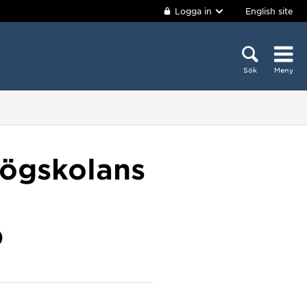
Logga in
English site
Sök
Meny
högskolans
p