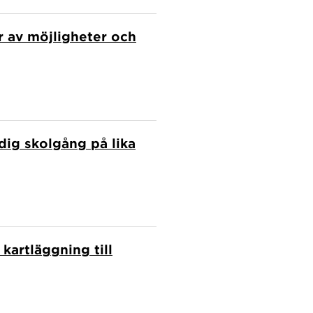
er av möjligheter och
dig skolgång på lika
kartläggning till