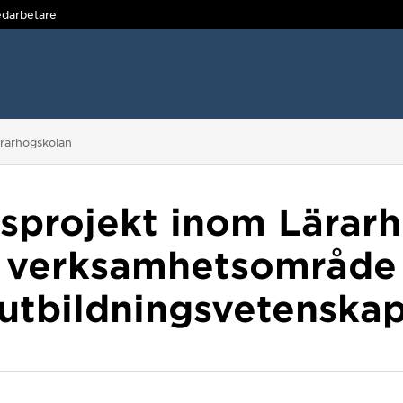
darbetare
ärarhögskolan
sprojekt inom Lärar
verksamhetsområde
utbildningsvetenska