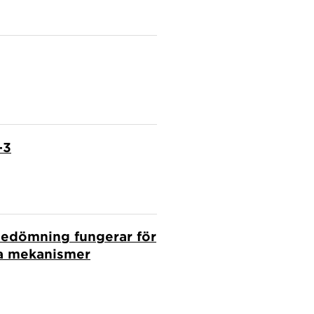
–3
 bedömning fungerar för
iga mekanismer