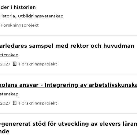
der i historien
,
Historia
Utbildningsvetenskap
Forskningsprojekt
ärarledares samspel med rektor och huvudman
vetenskap
 2027
Forskningsprojekt
kolans ansvar - Integrering av arbetslivskuns
vetenskap
 2027
Forskningsprojekt
-genererat stöd för utveckling av elevers lära
ande