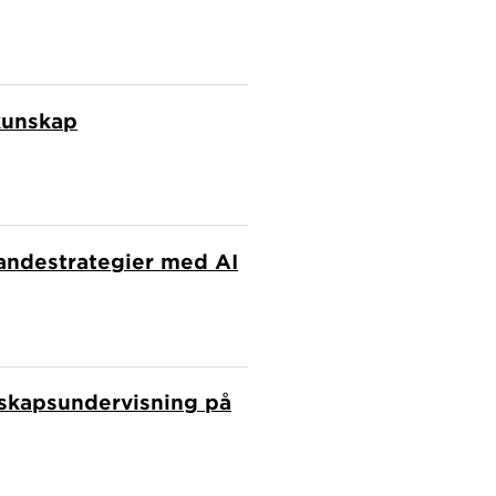
kunskap
ärandestrategier med AI
nskapsundervisning på