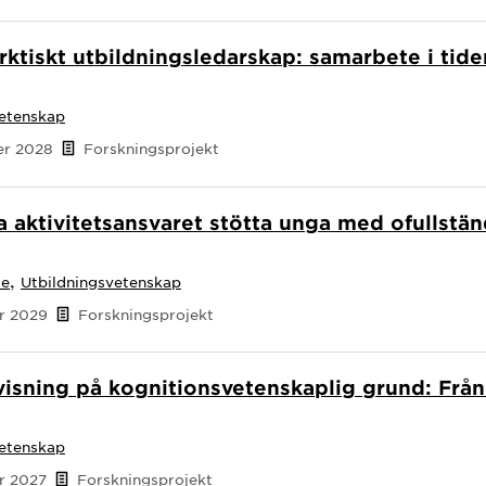
arktiskt utbildningsledarskap: samarbete i tid
vetenskap
ber 2028
Forskningsprojekt
aktivitetsansvaret stötta unga med ofullstän
,
te
Utbildningsvetenskap
er 2029
Forskningsprojekt
sning på kognitionsvetenskaplig grund: Från 
vetenskap
er 2027
Forskningsprojekt