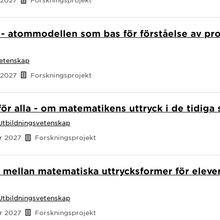
a - atommodellen som bas för förståelse av pr
vetenskap
 2027
Forskningsprojekt
för alla - om matematikens uttryck i de tidiga
Utbildningsvetenskap
er 2027
Forskningsprojekt
mellan matematiska uttrycksformer för elever
Utbildningsvetenskap
er 2027
Forskningsprojekt