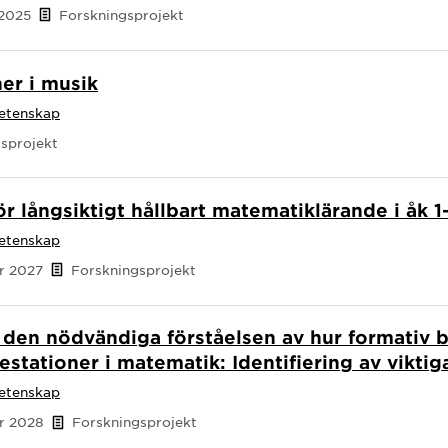
 2025
Forskningsprojekt
er i musik
vetenskap
sprojekt
r långsiktigt hållbart matematiklärande i åk 1
vetenskap
er 2027
Forskningsprojekt
a den nödvändiga förståelsen av hur formativ
 prestationer i matematik: Identifiering av vikt
vetenskap
er 2028
Forskningsprojekt