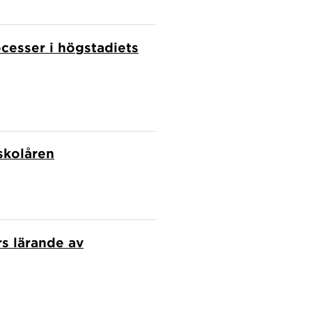
ocesser i högstadiets
 skolåren
s lärande av