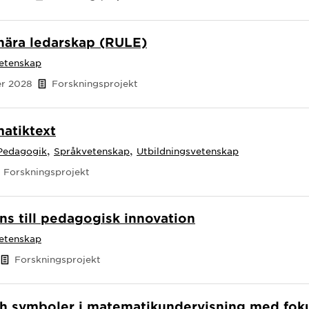
nära ledarskap (RULE)
vetenskap
er 2028
Forskningsprojekt
atiktext
,
,
Pedagogik
Språkvetenskap
Utbildningsvetenskap
Forskningsprojekt
gens till pedagogisk innovation
vetenskap
Forskningsprojekt
h symboler i matematikundervisning med fokus